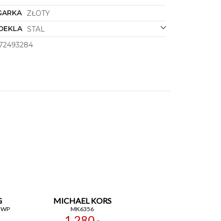
GARKA
ZŁOTY
DEKLA
STAL
72493284
G
MICHAEL KORS
GWP
MK6356
1 280,-