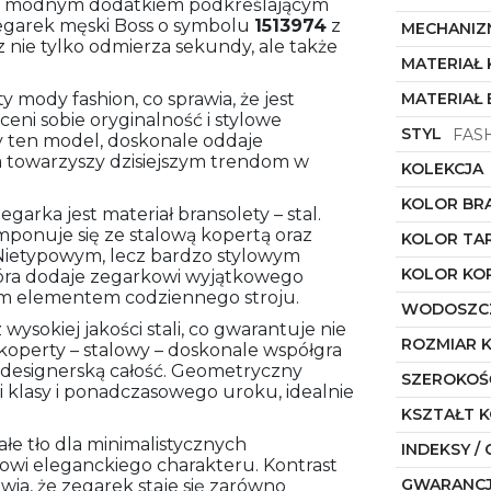
kże modnym dodatkiem podkreślającym
zegarek męski Boss o symbolu
1513974
z
MECHANIZ
z nie tylko odmierza sekundy, ale także
MATERIAŁ
 mody fashion, co sprawia, że jest
MATERIAŁ
eni sobie oryginalność i stylowe
STYL
FAS
ży ten model, doskonale oddaje
a towarzyszy dzisiejszym trendom w
KOLEKCJA
KOLOR BR
rka jest materiał bransolety – stal.
mponuje się ze stalową kopertą oraz
KOLOR TA
Nietypowym, lecz bardzo stylowym
KOLOR KO
tóra dodaje zegarkowi wyjątkowego
wym elementem codziennego stroju.
WODOSZC
ysokiej jakości stali, co gwarantuje nie
ROZMIAR 
r koperty – stalowy – doskonale współgra
 i designerską całość. Geometryczny
SZEROKOŚ
i klasy i ponadczasowego uroku, idealnie
KSZTAŁT 
łe tło dla minimalistycznych
INDEKSY / 
owi eleganckiego charakteru. Kontrast
GWARANC
wia, że zegarek staje się zarówno