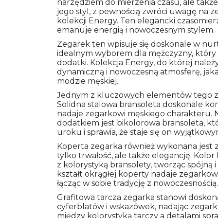
narzędziem do mierzenia czasu, ale ta
jego styl, z pewnością zwróci uwagę na 
kolekcji Energy. Ten elegancki czasomier
emanuje energią i nowoczesnym stylem.
Zegarek ten wpisuje się doskonale w nurty
idealnym wyborem dla mężczyzny, który c
dodatki. Kolekcja Energy, do której nale
dynamiczną i nowoczesną atmosferę, jak
modzie męskiej.
Jednym z kluczowych elementów tego zega
Solidna stalowa bransoleta doskonale ko
nadaje zegarkowi męskiego charakteru. 
dodatkiem jest bikolorowa bransoleta, k
uroku i sprawia, że staje się on wyjątko
Koperta zegarka również wykonana jest z w
tylko trwałość, ale także elegancję. Kolo
z kolorystyką bransolety, tworząc spójną
kształt okrągłej koperty nadaje zegarkow
łącząc w sobie tradycję z nowoczesnością.
Grafitowa tarcza zegarka stanowi doskona
cyferblatów i wskazówek, nadając zegark
między kolorystyką tarczy a detalami spra