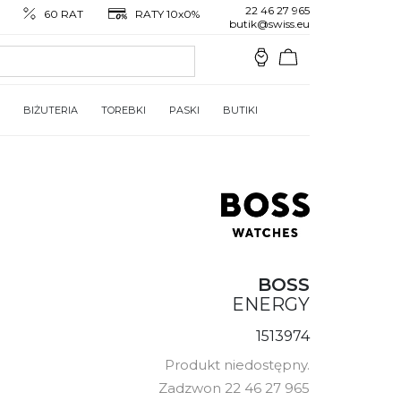
22 46 27 965
60 RAT
RATY 10x0%
butik@swiss.eu
BIŻUTERIA
TOREBKI
PASKI
BUTIKI
BOSS
ENERGY
1513974
Produkt niedostępny.
Zadzwon 22 46 27 965