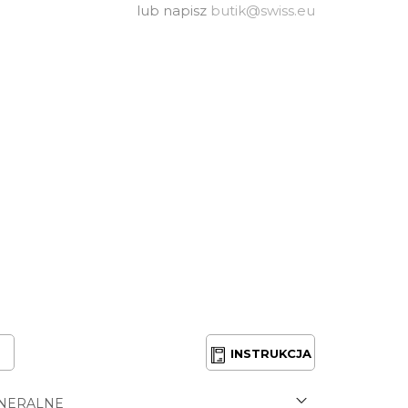
lub napisz
butik@swiss.eu
INSTRUKCJA
NERALNE