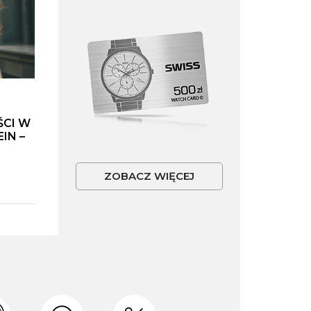
ŚCI W
IN –
ZOBACZ WIĘCEJ