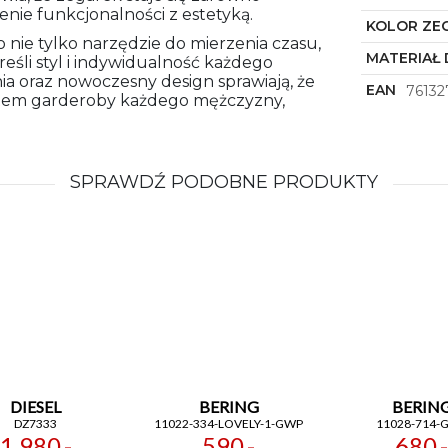
zenie funkcjonalności z estetyką.
KOLOR ZE
o nie tylko narzędzie do mierzenia czasu,
MATERIAŁ 
eśli styl i indywidualność każdego
ia oraz nowoczesny design sprawiają, że
EAN
76132
ntem garderoby każdego mężczyzny,
SPRAWDŹ PODOBNE PRODUKTY
DIESEL
BERING
BERIN
DZ7333
11022-334-LOVELY-1-GWP
11028-714-
1 980,-
590,-
680,-