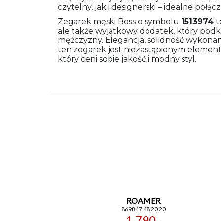
czytelny, jak i designerski – idealne połąc
Zegarek męski Boss o symbolu
1513974
t
ale także wyjątkowy dodatek, który podkr
mężczyzny. Elegancja, solidność wykonan
ten zegarek jest niezastąpionym eleme
który ceni sobie jakość i modny styl.
ROAMER
869847 48 20 20
1 790,-