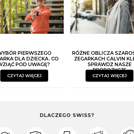
WYBÓR PIERWSZEGO
RÓŻNE OBLICZA SZARO
ARKA DLA DZIECKA. CO
ZEGARKACH CALVIN KLE
WZIĄĆ POD UWAGĘ?
SPRAWDŹ NASZE
PROPOZYCJE
CZYTAJ WIĘCEJ
CZYTAJ WIĘCEJ
DLACZEGO SWISS?