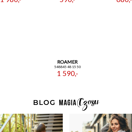
ROAMER
548845 48 15 50
1 590,-