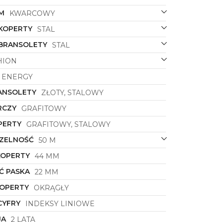
M
KWARCOWY
 KOPERTY
STAL
 BRANSOLETY
STAL
HION
ENERGY
ANSOLETY
ZŁOTY, STALOWY
RCZY
GRAFITOWY
PERTY
GRAFITOWY, STALOWY
ZELNOŚĆ
50 M
KOPERTY
44 MM
Ć PASKA
22 MM
KOPERTY
OKRĄGŁY
CYFRY
INDEKSY LINIOWE
JA
2 LATA