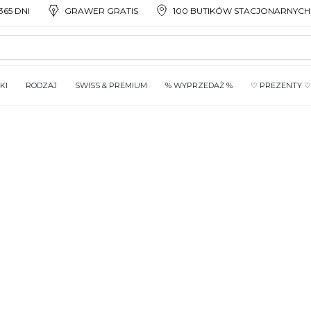
65 DNI
GRAWER GRATIS
100 BUTIKÓW STACJONARNYCH
KI
RODZAJ
SWISS & PREMIUM
% WYPRZEDAŻ %
♡ PREZENTY ♡