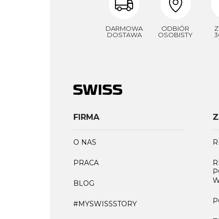
DARMOWA
ODBIÓR
Z
DOSTAWA
OSOBISTY
3
FIRMA
Z
O NAS
R
PRACA
R
P
W
BLOG
P
#MYSWISSSTORY