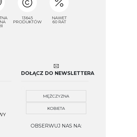
TNA
13645
NAWET
NA
PRODUKTÓW
60 RAT
II
DOŁĄCZ DO NEWSLETTERA
MĘŻCZYZNA
KOBIETA
OWY
OBSERWUJ NAS NA: