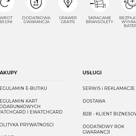
WROT
DODATKOWA
GRAWER
SKRACANIE
BEZPŁA
65 DNI
GWARANCJA
GRATIS
BRANSOLETY
WYMIA
BATER
AKUPY
USŁUGI
EGULAMIN E-BUTIKU
SERWIS i REKLAMACJE
EGULAMIN KART
DOSTAWA
ODARUNKOWYCH
ATCHCARD I EWATCHCARD
B2B - KLIENT BIZNES
OLITYKA PRYWATNOŚCI
DODATKOWY ROK
GWARANCJI