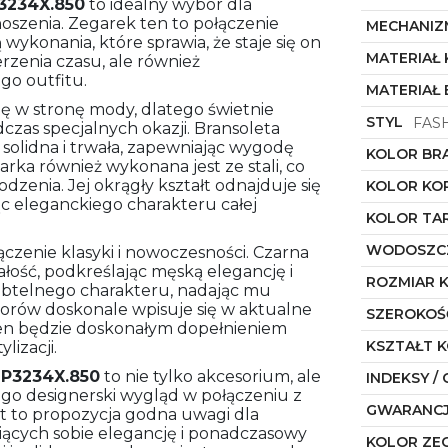
3234X.850
to idealny wybór dla
noszenia. Zegarek ten to połączenie
MECHANIZ
ykonania, które sprawia, że staje się on
MATERIAŁ
rzenia czasu, ale również
o outfitu.
MATERIAŁ
ię w stronę mody, dlatego świetnie
STYL
FAS
dczas specjalnych okazji. Bransoleta
 solidna i trwała, zapewniając wygodę
KOLOR BR
rka również wykonana jest ze stali, co
zenia. Jej okrągły kształt odnajduje się
KOLOR KO
c eleganckiego charakteru całej
KOLOR TA
WODOSZC
ączenie klasyki i nowoczesności. Czarna
ałość, podkreślając męską elegancję i
ROZMIAR 
subtelnego charakteru, nadając mu
orów doskonale wpisuje się w aktualne
SZEROKOŚ
ten będzie doskonałym dopełnieniem
KSZTAŁT 
lizacji.
P3234X.850
to nie tylko akcesorium, ale
INDEKSY / 
Jego designerski wygląd w połączeniu z
GWARANC
est to propozycja godna uwagi dla
ących sobie elegancję i ponadczasowy
KOLOR ZE