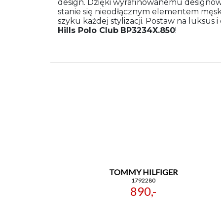
design. Dzięki wyrafinowanemu designow
stanie się nieodłącznym elementem męski
szyku każdej stylizacji. Postaw na luksus
Hills Polo Club
BP3234X.850
!
TOMMY HILFIGER
1792280
890,-