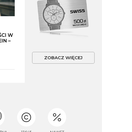
ŚCI W
IN –
ZOBACZ WIĘCEJ
TNA
13645
NAWET