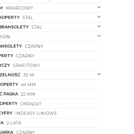
M
KWARCOWY
 KOPERTY
STAL
 BRANSOLETY
STAL
HION
ANSOLETY
CZARNY
PERTY
CZARNY
RCZY
GRAFITOWY
ZELNOŚĆ
30 M
KOPERTY
44 MM
Ć PASKA
22 MM
KOPERTY
OKRĄGŁY
CYFRY
INDEKSY LINIOWE
JA
2 LATA
GARKA
CZARNY