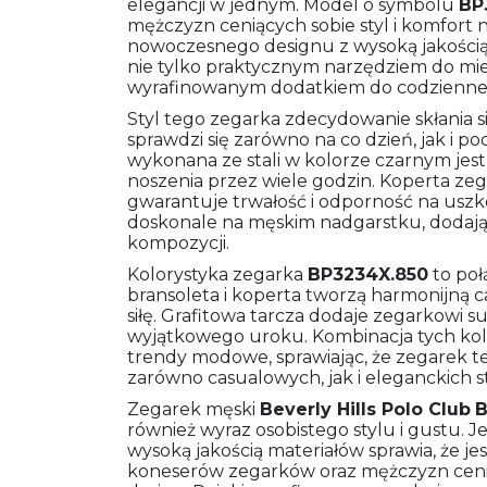
elegancji w jednym. Model o symbolu
BP
mężczyzn ceniących sobie styl i komfort 
nowoczesnego designu z wysoką jakością w
nie tylko praktycznym narzędziem do mie
wyrafinowanym dodatkiem do codzienneg
Styl tego zegarka zdecydowanie skłania s
sprawdzi się zarówno na co dzień, jak i po
wykonana ze stali w kolorze czarnym jest
noszenia przez wiele godzin. Koperta zega
gwarantuje trwałość i odporność na uszkod
doskonale na męskim nadgarstku, dodają
kompozycji.
Kolorystyka zegarka
BP3234X.850
to poł
bransoleta i koperta tworzą harmonijną c
siłę. Grafitowa tarcza dodaje zegarkowi 
wyjątkowego uroku. Kombinacja tych kol
trendy modowe, sprawiając, że zegarek 
zarówno casualowych, jak i eleganckich sty
Zegarek męski
Beverly Hills Polo Club
B
również wyraz osobistego stylu i gustu. 
wysoką jakością materiałów sprawia, że j
koneserów zegarków oraz mężczyzn ceni