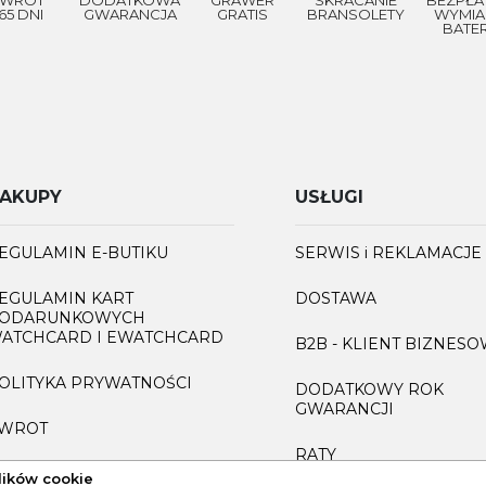
65 DNI
GWARANCJA
GRATIS
BRANSOLETY
WYMIA
BATER
AKUPY
USŁUGI
EGULAMIN E-BUTIKU
SERWIS i REKLAMACJE
EGULAMIN KART
DOSTAWA
ODARUNKOWYCH
ATCHCARD I EWATCHCARD
B2B - KLIENT BIZNES
OLITYKA PRYWATNOŚCI
DODATKOWY ROK
GWARANCJI
WROT
RATY
AQ
lików cookie