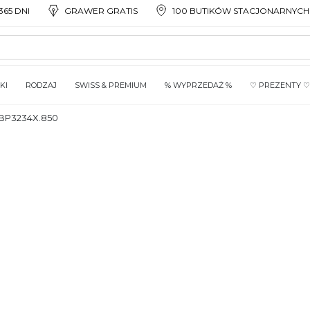
65 DNI
GRAWER GRATIS
100 BUTIKÓW STACJONARNYCH
KI
RODZAJ
SWISS & PREMIUM
% WYPRZEDAŻ %
♡ PREZENTY ♡
BP3234X.850