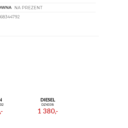
ÓWNA
NA PREZENT
668344792
N
DIESEL
02
DZ4338
-
1 380,-