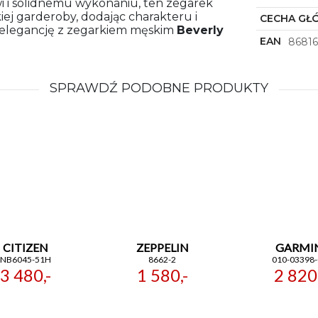
i i solidnemu wykonaniu, ten zegarek
ej garderoby, dodając charakteru i
CECHA GŁ
 i elegancję z zegarkiem męskim
Beverly
EAN
8681
SPRAWDŹ PODOBNE PRODUKTY
CITIZEN
ZEPPELIN
GARMI
NB6045-51H
8662-2
010-03398-
3 480,-
1 580,-
2 820,