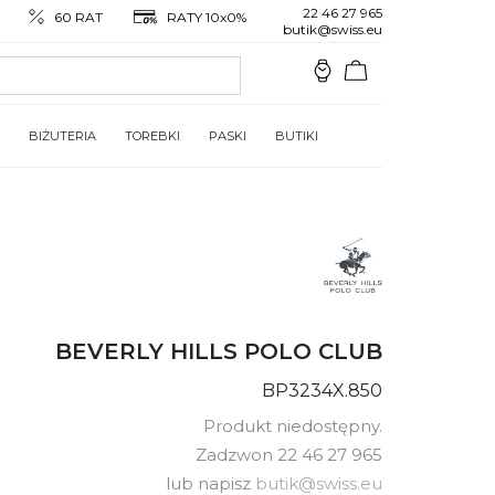
22 46 27 965
60 RAT
RATY 10x0%
butik@swiss.eu
BIŻUTERIA
TOREBKI
PASKI
BUTIKI
BEVERLY HILLS POLO CLUB
BP3234X.850
Produkt niedostępny.
Zadzwon 22 46 27 965
lub napisz
butik@swiss.eu