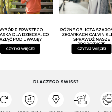
WYBÓR PIERWSZEGO
RÓŻNE OBLICZA SZARO
ARKA DLA DZIECKA. CO
ZEGARKACH CALVIN KLE
WZIĄĆ POD UWAGĘ?
SPRAWDŹ NASZE
PROPOZYCJE
CZYTAJ WIĘCEJ
CZYTAJ WIĘCEJ
DLACZEGO SWISS?
WROT
DODATKOWA
GRAWER
SKRACANIE
BEZPŁA