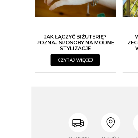
JAK ŁĄCZYĆ BIŻUTERIĘ?
POZNAJ SPOSOBY NA MODNE
ZEG
STYLIZACJE
CZYTAJ WIĘCEJ
DARMOWA
ODBIÓR
Z