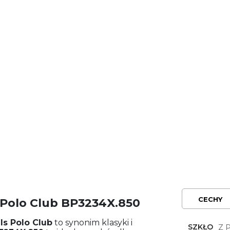
CECHY
s Polo Club BP3234X.850
lls Polo Club
to synonim klasyki i
SZKŁO
Z 