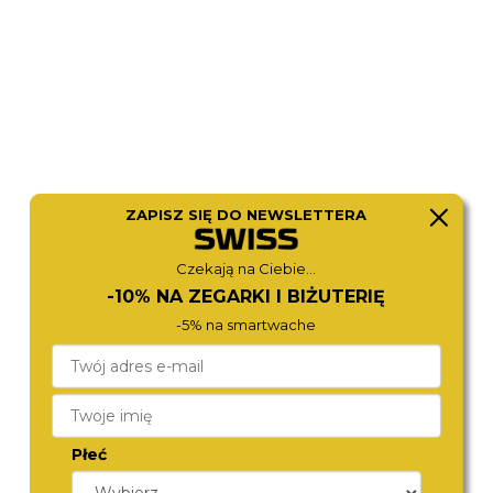
ZAPISZ SIĘ DO NEWSLETTERA
MICHAEL KORS
MICHAEL KORS
Czekają na Ciebie...
MK4339
MK6356
980,-
1 280,-
-10% NA ZEGARKI I BIŻUTERIĘ
-5% na smartwache
Płeć