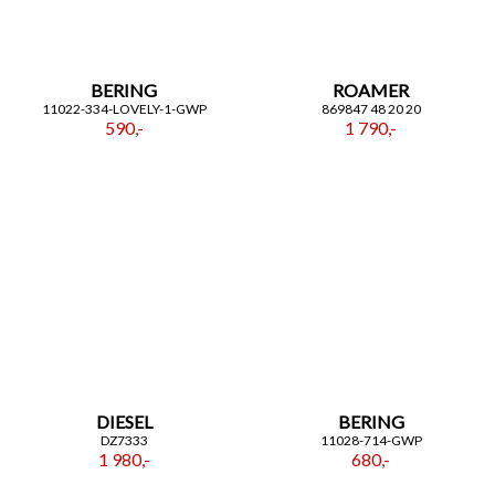
BERING
ROAMER
11022-334-LOVELY-1-GWP
869847 48 20 20
590,-
1 790,-
DIESEL
BERING
DZ7333
11028-714-GWP
1 980,-
680,-