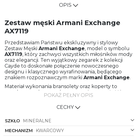
OPIS
Zestaw męski Armani Exchange
AX7119
Przedstawiam Państwu ekskluzywny i stylowy
Zestaw Męski
Armani Exchange
, model o symbolu
AX7119
, który zachwyci wszystkich miłośników mody
oraz elegancji. Ten wyjątkowy zegarek z kolekcji
Cayde to doskonałe połączenie nowoczesnego
designu i klasycznego wyrafinowania, będącego
znakiem rozpoznawczym marki
Armani Exchange
.
Materiał wykonania bransolety oraz koperty to
wysokogatunkowa stal, gwarantująca trwałość i
POKAŻ PEŁNY OPIS
niezawodność zegarka przez wiele lat. Dzięki
wykorzystaniu złotego koloru zarówno na
CECHY
bransolecie, jak i kopercie, ten model emanuje
luksusem i prestiżem. Szlachetny połysk złota
SZKŁO
MINERALNE
doskonale komponuje się z eleganckim stylem tego
zegarka, nadając mu wyjątkowego charakteru i
MECHANIZM
KWARCOWY
wyrazistego wyglądu.