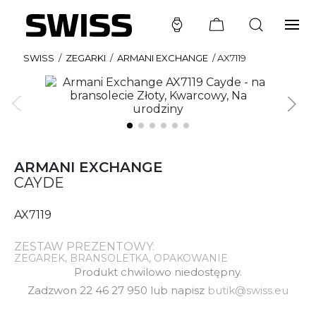
SWISS
/
ZEGARKI
/
ARMANI EXCHANGE
/
AX7119
ARMANI EXCHANGE
CAYDE
AX7119
ZESTAW PREZENTOWY:
ZEGAREK, BRANSOLETKA, OPAKOWANIE
Produkt chwilowo niedostępny.
Zadzwon 22 46 27 950 lub napisz
butik@swiss.eu