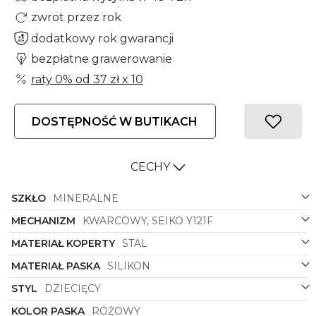
zwrot przez rok
dodatkowy rok gwarancji
bezpłatne grawerowanie
raty 0% od
37 zł
x 10
DOSTĘPNOŚĆ W BUTIKACH
CECHY
SZKŁO
MINERALNE
MECHANIZM
KWARCOWY, SEIKO Y121F
MATERIAŁ KOPERTY
STAL
MATERIAŁ PASKA
SILIKON
STYL
DZIECIĘCY
KOLOR PASKA
RÓŻOWY