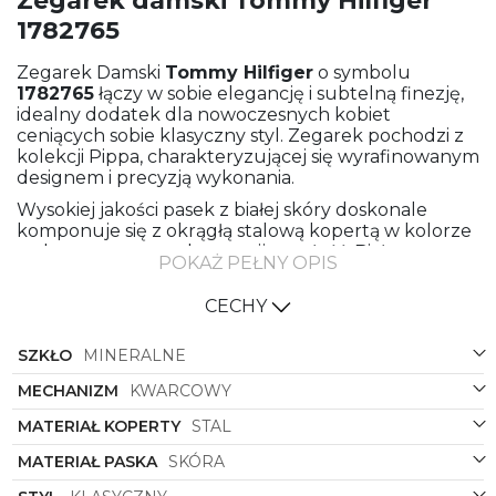
Zegarek damski Tommy Hilfiger
1782765
Zegarek Damski
Tommy Hilfiger
o symbolu
1782765
łączy w sobie elegancję i subtelną finezję,
idealny dodatek dla nowoczesnych kobiet
ceniących sobie klasyczny styl. Zegarek pochodzi z
kolekcji Pippa, charakteryzującej się wyrafinowanym
designem i precyzją wykonania.
Wysokiej jakości pasek z białej skóry doskonale
komponuje się z okrągłą stalową kopertą w kolorze
srebrnym, tworząc harmonijną całość. Biała tarcza z
POKAŻ PEŁNY OPIS
delikatnymi indeksami i subtelne logo marki
Tommy Hilfiger
dodają klasy tej biżuteryjnej
CECHY
kompozycji.
Zegarek łączy w sobie tradycyjny szyk z
SZKŁO
MINERALNE
nowoczesnym designem, idealnie pasując do
różnorodnych stylizacji. Skórzany pasek gwarantuje
MECHANIZM
KWARCOWY
wygodę noszenia, a stalowa koperta zapewnia
MATERIAŁ KOPERTY
STAL
trwałość i solidność zegarka.
MATERIAŁ PASKA
SKÓRA
To nie tylko praktyczne narzędzie do mierzenia
czasu, ale także wyrafinowany dodatek, który