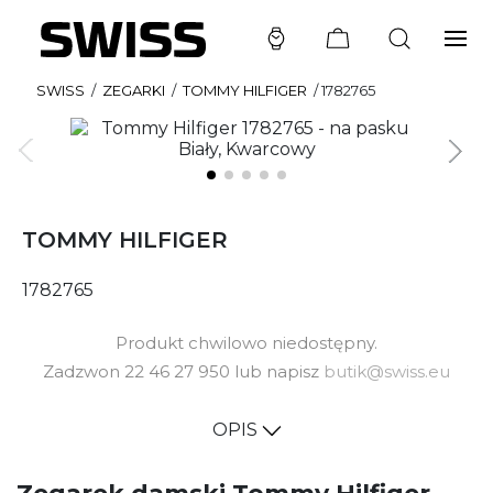
SWISS
/
ZEGARKI
/
TOMMY HILFIGER
/
1782765
TOMMY HILFIGER
1782765
Produkt chwilowo niedostępny.
Zadzwon 22 46 27 950 lub napisz
butik@swiss.eu
OPIS