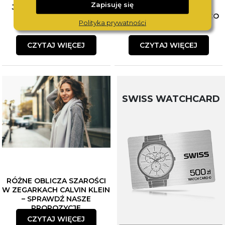
Zapisuję się
JAK ŁĄCZYĆ BIŻUTERIĘ?
WYBÓR PIERWSZEGO
POZNAJ SPOSOBY NA
ZEGARKA DLA DZIECKA. CO
Polityka prywatności
MODNE STYLIZACJE
WZIĄĆ POD UWAGĘ?
CZYTAJ WIĘCEJ
CZYTAJ WIĘCEJ
SWISS WATCHCARD
RÓŻNE OBLICZA SZAROŚCI
W ZEGARKACH CALVIN KLEIN
– SPRAWDŹ NASZE
PROPOZYCJE
CZYTAJ WIĘCEJ