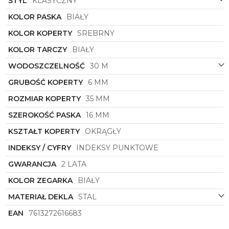
STYL
KLASYCZNY
podkreśli indywidualny styl każdej kobiety.
Tommy
Hilfiger
1782765
to propozycja dla osób ceniących
KOLOR PASKA
BIAŁY
sobie klasykę, jakość i precyzję wykonania.
KOLOR KOPERTY
SREBRNY
KOLOR TARCZY
BIAŁY
WODOSZCZELNOŚĆ
30 M
GRUBOŚĆ KOPERTY
6 MM
ROZMIAR KOPERTY
35 MM
SZEROKOŚĆ PASKA
16 MM
KSZTAŁT KOPERTY
OKRĄGŁY
INDEKSY / CYFRY
INDEKSY PUNKTOWE
GWARANCJA
2 LATA
KOLOR ZEGARKA
BIAŁY
MATERIAŁ DEKLA
STAL
EAN
7613272616683