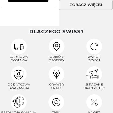
ZOBACZ WIĘCEJ
DLACZEGO SWISS?
DARMOWA
ODBIÓR
ZWROT
DOSTAWA
OSOBISTY
365 DNI
DODATKOWA
GRAWER
SKRACANIE
GWARANCJA
GRATIS
BRANSOLETY
BEZPŁATNA WYMIANA
13664
NAWET