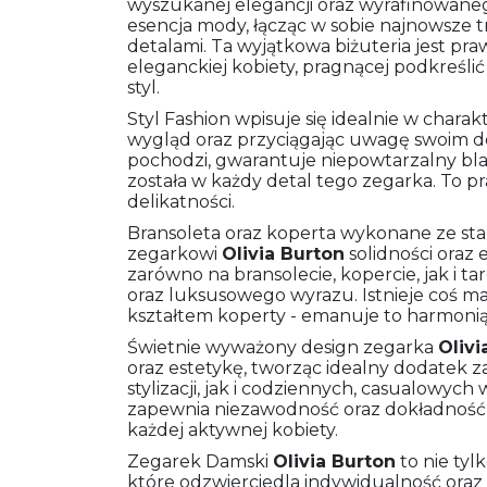
wyszukanej elegancji oraz wyrafinowaneg
esencja mody, łącząc w sobie najnowsze 
detalami. Ta wyjątkowa biżuteria jest p
eleganckiej kobiety, pragnącej podkreśli
styl.
Styl Fashion wpisuje się idealnie w chara
wygląd oraz przyciągając uwagę swoim des
pochodzi, gwarantuje niepowtarzalny bla
została w każdy detal tego zegarka. To p
delikatności.
Bransoleta oraz koperta wykonane ze stali
zegarkowi
Olivia Burton
solidności oraz 
zarówno na bransolecie, kopercie, jak i t
oraz luksusowego wyrazu. Istnieje coś m
kształtem koperty - emanuje to harmonią
Świetnie wyważony design zegarka
Olivi
oraz estetykę, tworząc idealny dodatek
stylizacji, jak i codziennych, casualowy
zapewnia niezawodność oraz dokładność 
każdej aktywnej kobiety.
Zegarek Damski
Olivia Burton
to nie tylk
które odzwierciedla indywidualność oraz 