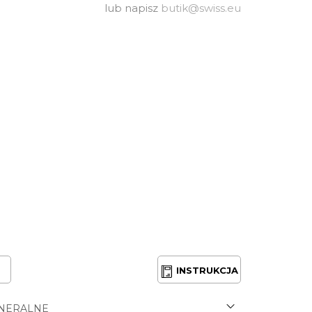
lub napisz
butik@swiss.eu
INSTRUKCJA
NERALNE