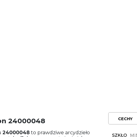
CECHY
ton 24000048
u
24000048
to prawdziwe arcydzieło
SZKŁO
MI