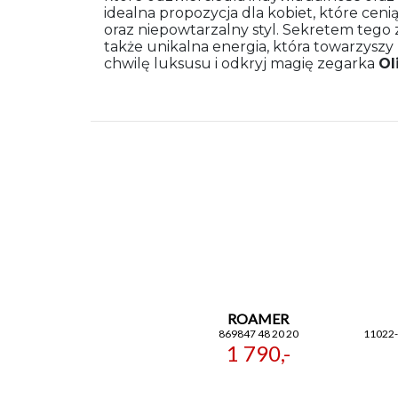
idealna propozycja dla kobiet, które cen
oraz niepowtarzalny styl. Sekretem tego z
także unikalna energia, która towarzyszy
chwilę luksusu i odkryj magię zegarka
Ol
ROAMER
869847 48 20 20
11022
1 790,-