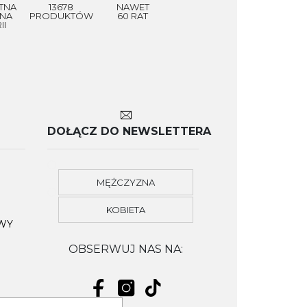
TNA
13678
NAWET
NA
PRODUKTÓW
60 RAT
II
DOŁĄCZ DO NEWSLETTERA
MĘŻCZYZNA
KOBIETA
OWY
OBSERWUJ NAS NA: