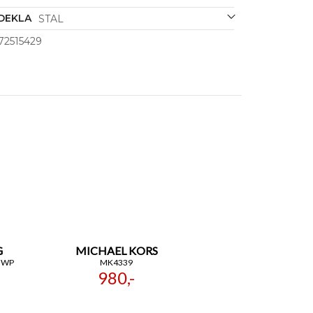
DEKLA
STAL
72515429
G
MICHAEL KORS
GWP
MK4339
980,-