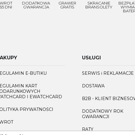
WROT
DODATKOWA
GRAWER
SKRACANIE
BEZPŁA
65 DNI
GWARANCJA
GRATIS
BRANSOLETY
WYMIA
BATER
AKUPY
USŁUGI
EGULAMIN E-BUTIKU
SERWIS i REKLAMACJE
EGULAMIN KART
DOSTAWA
ODARUNKOWYCH
ATCHCARD I EWATCHCARD
B2B - KLIENT BIZNES
OLITYKA PRYWATNOŚCI
DODATKOWY ROK
GWARANCJI
WROT
RATY
AQ