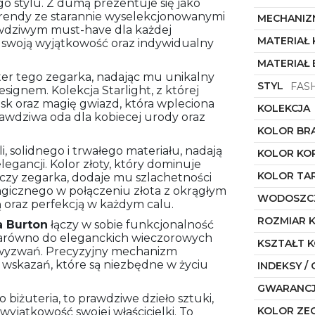
o stylu. Z dumą prezentuje się jako
trendy ze starannie wyselekcjonowanymi
MECHANIZ
rawdziwym must-have dla każdej
MATERIAŁ
ć swoją wyjątkowość oraz indywidualny
MATERIAŁ
kter tego zegarka, nadając mu unikalny
STYL
FAS
ignem. Kolekcja Starlight, z której
sk oraz magię gwiazd, która wpleciona
KOLEKCJA
rawdziwa oda dla kobiecej urody oraz
KOLOR BR
, solidnego i trwałego materiału, nadają
KOLOR KO
elegancji. Kolor złoty, który dominuje
KOLOR TA
arczy zegarka, dodaje mu szlachetności
agicznego w połączeniu złota z okrągłym
WODOSZC
 oraz perfekcją w każdym calu.
ROZMIAR 
a Burton
łączy w sobie funkcjonalność
 zarówno do eleganckich wieczorowych
KSZTAŁT 
ch wyzwań. Precyzyjny mechanizm
wskazań, które są niezbędne w życiu
INDEKSY / 
GWARANC
o biżuteria, to prawdziwe dzieło sztuki,
KOLOR ZE
wyjątkowość swojej właścicielki. To