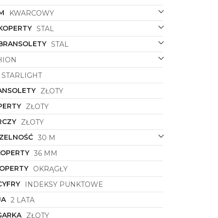
M
KWARCOWY
 KOPERTY
STAL
 BRANSOLETY
STAL
HION
STARLIGHT
ANSOLETY
ZŁOTY
PERTY
ZŁOTY
RCZY
ZŁOTY
ZELNOŚĆ
30 M
KOPERTY
36 MM
KOPERTY
OKRĄGŁY
CYFRY
INDEKSY PUNKTOWE
JA
2 LATA
GARKA
ZŁOTY