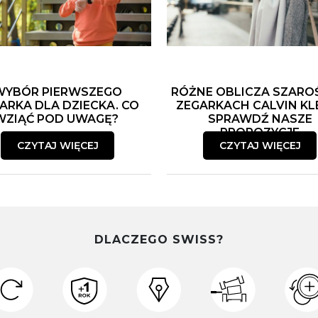
WYBÓR PIERWSZEGO
RÓŻNE OBLICZA SZARO
ARKA DLA DZIECKA. CO
ZEGARKACH CALVIN KLE
WZIĄĆ POD UWAGĘ?
SPRAWDŹ NASZE
PROPOZYCJE
CZYTAJ WIĘCEJ
CZYTAJ WIĘCEJ
DLACZEGO SWISS?