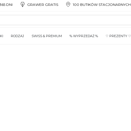
65 DNI
GRAWER GRATIS
100 BUTIKÓW STACJONARNYCH
KI
RODZAJ
SWISS & PREMIUM
% WYPRZEDAŻ %
♡ PREZENTY ♡