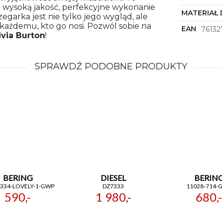
ią wysoką jakość, perfekcyjne wykonanie
MATERIAŁ 
egarka jest nie tylko jego wygląd, ale
 każdemu, kto go nosi. Pozwól sobie na
EAN
76132
ivia Burton
!
SPRAWDŹ PODOBNE PRODUKTY
BERING
DIESEL
BERIN
-334-LOVELY-1-GWP
DZ7333
11028-714-
590,-
1 980,-
680,-