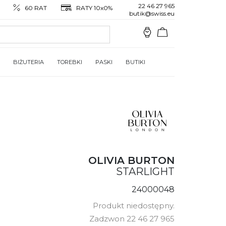
22 46 27 965
60 RAT
RATY 10x0%
butik@swiss.eu
BIŻUTERIA
TOREBKI
PASKI
BUTIKI
OLIVIA BURTON
STARLIGHT
24000048
Produkt niedostępny.
Zadzwon 22 46 27 965