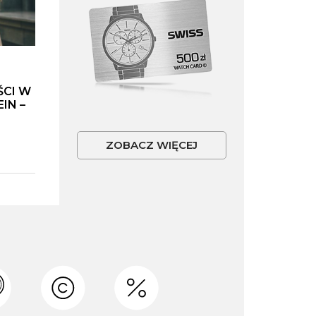
ŚCI W
IN –
ZOBACZ WIĘCEJ