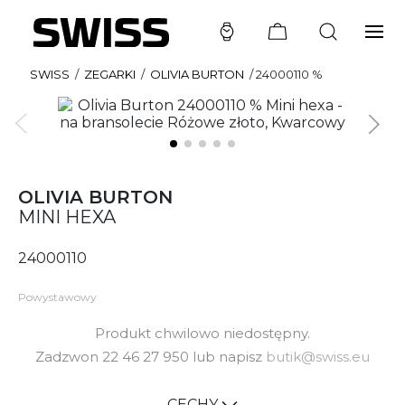
SWISS
/
ZEGARKI
/
OLIVIA BURTON
/
24000110 %
OLIVIA BURTON
MINI HEXA
24000110
Powystawowy
Produkt chwilowo niedostępny.
Zadzwon 22 46 27 950 lub napisz
butik@swiss.eu
CECHY