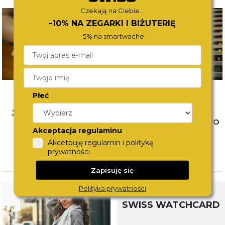
Czekają na Ciebie...
-10% NA ZEGARKI I BIŻUTERIĘ
-5% na smartwache
Płeć
JAK ŁĄCZYĆ BIŻUTERIĘ?
WYBÓR PIERWSZEGO
POZNAJ SPOSOBY NA
ZEGARKA DLA DZIECKA. CO
Akceptacja regulaminu
MODNE STYLIZACJE
WZIĄĆ POD UWAGĘ?
Akcetpuję regulamin i politykę
CZYTAJ WIĘCEJ
CZYTAJ WIĘCEJ
prywatności
Zapisuję się
Polityka prywatności
SWISS WATCHCARD