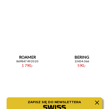
ROAMER
BERING
869847 49 20 20
13434-366
1 790,-
590,-
ZAPISZ SIĘ DO NEWSLETTERA