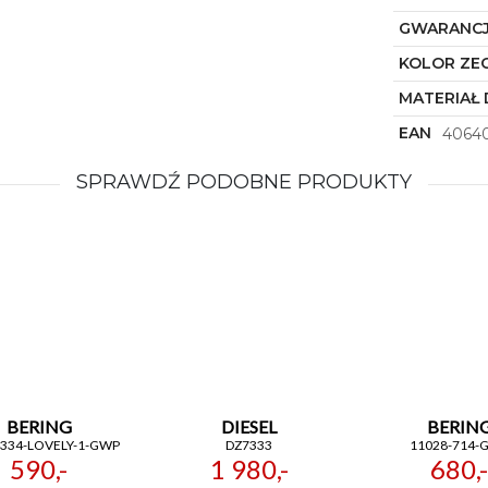
GWARANC
KOLOR ZE
MATERIAŁ 
EAN
4064
SPRAWDŹ PODOBNE PRODUKTY
BERING
DIESEL
BERIN
-334-LOVELY-1-GWP
DZ7333
11028-714-
590,-
1 980,-
680,-