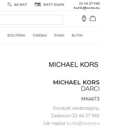
22 46 27 965
60 RAT
RATY 10x0%
butik@swiss.eu
BIŻUTERIA
TOREBKI
PASKI
BUTIKI
MICHAEL KORS
DARCI
MK4673
Produkt niedostępny.
Zadzwon 22 46 27 965
lub napisz
butik@swiss.eu