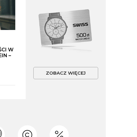
ŚCI W
IN –
ZOBACZ WIĘCEJ