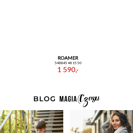
ROAMER
548845 48 15 50
1 590,-