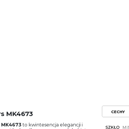
CECHY
rs MK4673
u
MK4673
to kwintesencja elegancji i
SZKŁO
MI