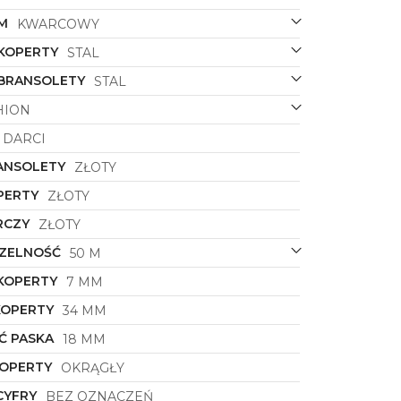
M
KWARCOWY
 KOPERTY
STAL
 BRANSOLETY
STAL
HION
DARCI
ANSOLETY
ZŁOTY
PERTY
ZŁOTY
RCZY
ZŁOTY
ZELNOŚĆ
50 M
KOPERTY
7 MM
KOPERTY
34 MM
Ć PASKA
18 MM
KOPERTY
OKRĄGŁY
CYFRY
BEZ OZNACZEŃ