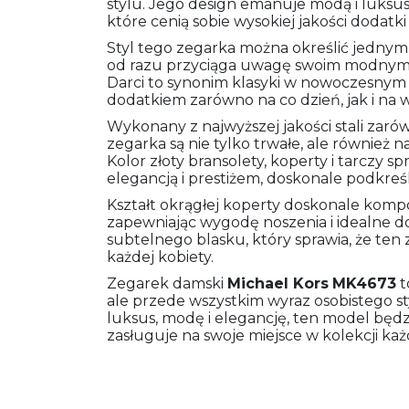
stylu. Jego design emanuje modą i luksu
które cenią sobie wysokiej jakości dodatk
Styl tego zegarka można określić jednym 
od razu przyciąga uwagę swoim modnym
Darci to synonim klasyki w nowoczesnym
dodatkiem zarówno na co dzień, jak i na 
Wykonany z najwyższej jakości stali zarów
zegarka są nie tylko trwałe, ale równie
Kolor złoty bransolety, koperty i tarczy s
elegancją i prestiżem, doskonale podkreślaj
Kształt okrągłej koperty doskonale komp
zapewniając wygodę noszenia i idealne d
subtelnego blasku, który sprawia, że ten 
każdej kobiety.
Zegarek damski
Michael Kors
MK4673
t
ale przede wszystkim wyraz osobistego styl
luksus, modę i elegancję, ten model bę
zasługuje na swoje miejsce w kolekcji ka