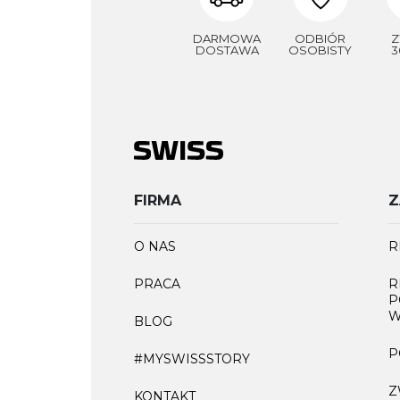
DARMOWA
ODBIÓR
Z
DOSTAWA
OSOBISTY
3
FIRMA
Z
O NAS
R
PRACA
R
P
W
BLOG
P
#MYSWISSSTORY
Z
KONTAKT