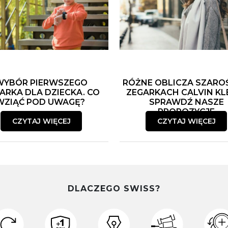
WYBÓR PIERWSZEGO
RÓŻNE OBLICZA SZARO
ARKA DLA DZIECKA. CO
ZEGARKACH CALVIN KLE
WZIĄĆ POD UWAGĘ?
SPRAWDŹ NASZE
PROPOZYCJE
CZYTAJ WIĘCEJ
CZYTAJ WIĘCEJ
DLACZEGO SWISS?