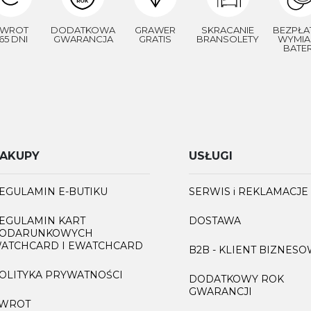
WROT
DODATKOWA
GRAWER
SKRACANIE
BEZPŁA
65 DNI
GWARANCJA
GRATIS
BRANSOLETY
WYMIA
BATER
AKUPY
USŁUGI
EGULAMIN E-BUTIKU
SERWIS i REKLAMACJE
EGULAMIN KART
DOSTAWA
ODARUNKOWYCH
ATCHCARD I EWATCHCARD
B2B - KLIENT BIZNES
OLITYKA PRYWATNOŚCI
DODATKOWY ROK
GWARANCJI
WROT