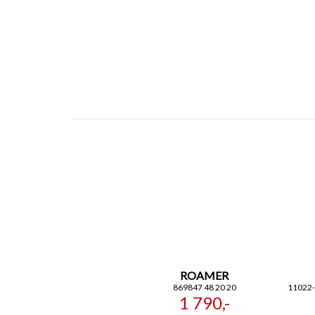
ROAMER
869847 48 20 20
11022
1 790,-