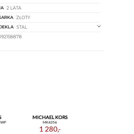
JA
2 LATA
GARKA
ZŁOTY
DEKLA
STAL
092158878
G
MICHAEL KORS
GWP
MK6356
1 280,-