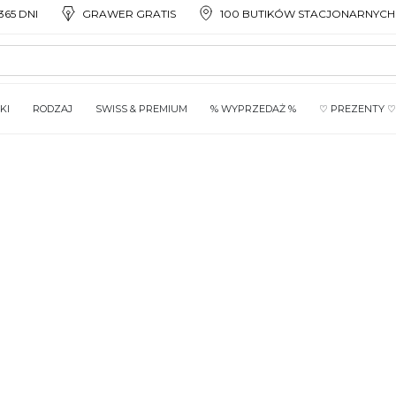
65 DNI
GRAWER GRATIS
100 BUTIKÓW STACJONARNYCH
KI
RODZAJ
SWISS & PREMIUM
% WYPRZEDAŻ %
♡ PREZENTY ♡