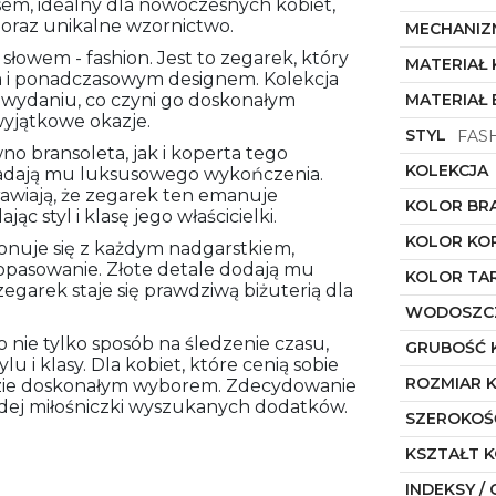
sem, idealny dla nowoczesnych kobiet,
i oraz unikalne wzornictwo.
MECHANIZ
słowem - fashion. Jest to zegarek, który
MATERIAŁ
 i ponadczasowym designem. Kolekcja
 wydaniu, co czyni go doskonałym
MATERIAŁ
wyjątkowe okazje.
STYL
FAS
no bransoleta, jak i koperta tego
KOLEKCJA
ż nadają mu luksusowego wykończenia.
prawiają, że zegarek ten emanuje
KOLOR BR
ąc styl i klasę jego właścicielki.
KOLOR KO
onuje się z każdym nadgarstkiem,
opasowanie. Złote detale dodają mu
KOLOR TA
zegarek staje się prawdziwą biżuterią dla
WODOSZC
o nie tylko sposób na śledzenie czasu,
GRUBOŚĆ 
u i klasy. Dla kobiet, które cenią sobie
ROZMIAR 
dzie doskonałym wyborem. Zdecydowanie
żdej miłośniczki wyszukanych dodatków.
SZEROKOŚ
KSZTAŁT 
INDEKSY / 