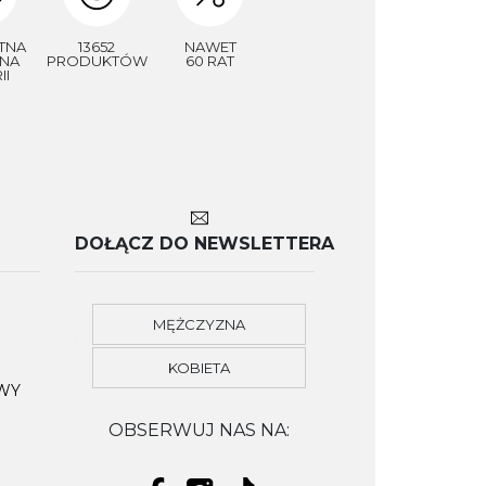
TNA
13652
NAWET
NA
PRODUKTÓW
60 RAT
II
DOŁĄCZ DO NEWSLETTERA
MĘŻCZYZNA
KOBIETA
OWY
OBSERWUJ NAS NA: