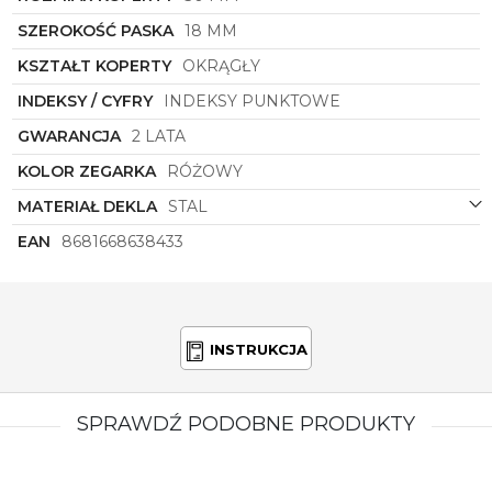
różowym odcieniem i klasycznym kształtem, który
SZEROKOŚĆ PASKA
18 MM
zawsze będzie modny i elegancki.ściezyć się
zegarkiem
Lee Cooper
LC08204.380
na swoim
KSZTAŁT KOPERTY
OKRĄGŁY
nadgarstku przez wiele sezonów, dodając blasku i
szyku każdej stylizacji.
INDEKSY / CYFRY
INDEKSY PUNKTOWE
GWARANCJA
2 LATA
KOLOR ZEGARKA
RÓŻOWY
MATERIAŁ DEKLA
STAL
EAN
8681668638433
INSTRUKCJA
SPRAWDŹ PODOBNE PRODUKTY