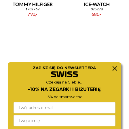
TOMMY HILFIGER
ICE-WATCH
1782769
025278
790,-
680,-
ZAPISZ SIĘ DO NEWSLETTERA
Czekają na Ciebie...
-10% NA ZEGARKI I BIŻUTERIĘ
CALVIN KLEIN
CITIZEN
25100197
EM0503-75X
-5% na smartwache
590,-
880,-