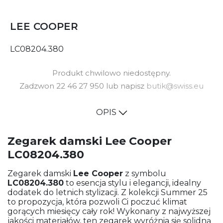
LEE COOPER
LC08204.380
Produkt chwilowo niedostępny.
Zadzwon 22 46 27 950 lub napisz
butik@swiss.eu
OPIS
Zegarek damski Lee Cooper
LC08204.380
Zegarek damski
Lee Cooper
z symbolu
LC08204.380
to esencja stylu i elegancji, idealny
dodatek do letnich stylizacji. Z kolekcji Summer 25
to propozycja, która pozwoli Ci poczuć klimat
gorących miesięcy cały rok! Wykonany z najwyższej
jakości materiałów, ten zegarek wyróżnia się solidną