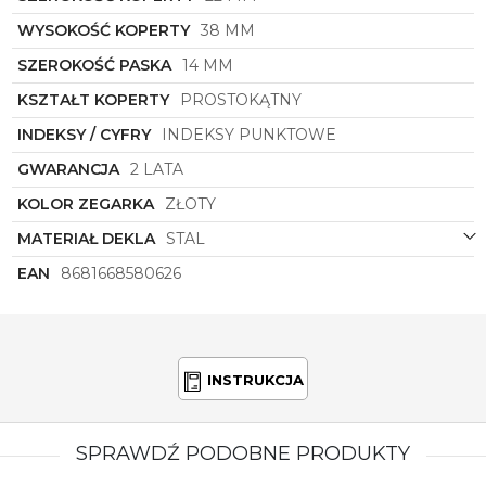
Zegarek
Lee Cooper
LC08076.120
to nie tylko
WYSOKOŚĆ KOPERTY
38 MM
praktyczne narzędzie do mierzenia czasu, ale
również wyjątkowy element garderoby, który
SZEROKOŚĆ PASKA
14 MM
podkreśli indywidualny styl noszącej go kobiety. To
połączenie luksusu, nowoczesności i elegancji, które
KSZTAŁT KOPERTY
PROSTOKĄTNY
sprawi, że każda kobieta poczuje się wyjątkowo
INDEKSY / CYFRY
INDEKSY PUNKTOWE
nosząc ten zegarek na swoim nadgarstku.
GWARANCJA
2 LATA
KOLOR ZEGARKA
ZŁOTY
MATERIAŁ DEKLA
STAL
EAN
8681668580626
INSTRUKCJA
SPRAWDŹ PODOBNE PRODUKTY