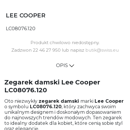
LEE COOPER
LC08076.120
Produkt chwilowo niedostępny.
Zadzwon 22 46 27 950 lub napisz
butik@swiss.eu
OPIS
Zegarek damski Lee Cooper
LC08076.120
Oto niezwykły
zegarek damski
marki
Lee Cooper
o symbolu
LC08076.120
, który zachwyca swoim
unikalnym designem i doskonałym dopasowaniem
do najnowszych trendów modowych. Ten zegarek
to idealny dodatek dla kobiet, które cenią sobie styl
oraz elegancję.