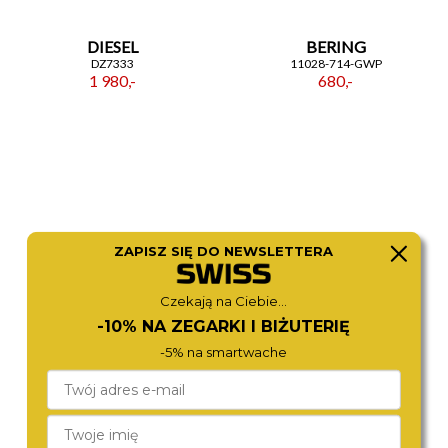
DIESEL
BERING
DZ7333
11028-714-GWP
1 980,-
680,-
ZAPISZ SIĘ DO NEWSLETTERA
Czekają na Ciebie...
-10% NA ZEGARKI I BIŻUTERIĘ
MICHAEL KORS
MICHAEL KORS
-5% na smartwache
MK4339
MK6356
980,-
1 280,-