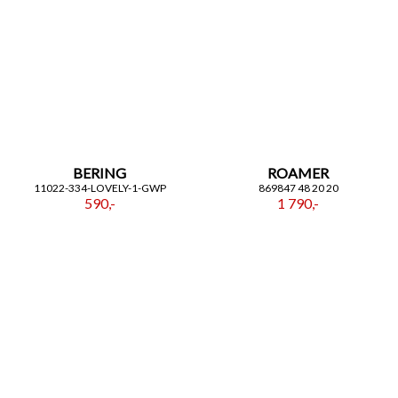
BERING
ROAMER
11022-334-LOVELY-1-GWP
869847 48 20 20
590,-
1 790,-