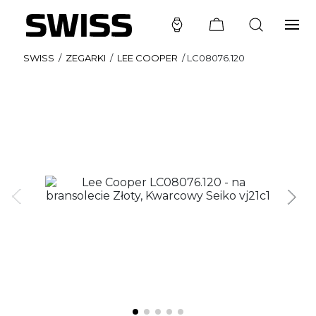
SWISS
/
ZEGARKI
/
LEE COOPER
/
LC08076.120