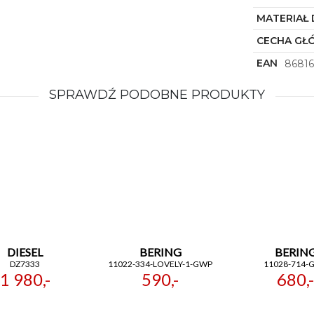
MATERIAŁ 
CECHA GŁ
EAN
8681
SPRAWDŹ PODOBNE PRODUKTY
DIESEL
BERING
BERIN
DZ7333
11022-334-LOVELY-1-GWP
11028-714-
1 980,-
590,-
680,-