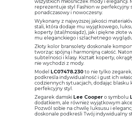
wszystkich miłośniczek mody i elegancji
reprezentuje styl Fashion w perfekcyjny
ponadczasowy i nowoczesny.
Wykonany z najwyższej jakości materiałów
stali, która dodaje mu wyjątkowego, luk
koperty (stal/mosiądz), jak i piękne złote
mu eleganckiego i szlachetnego wyglądu
Złoty kolor bransolety doskonale komponuj
tworząc spójną i harmonijną całość. Nato
subtelności i klasy. Kształt koperty, okrą
nie wychodzi z mody.
Model
LC07478.230
to nie tylko zegarek,
podkreśla indywidualność i gust ich właśc
codziennych sytuacjach, dodając blasku 
perfekcyjny styl.
Zegarek damski
Lee Cooper
o symbolu
dodatkiem, ale również wyjątkowym akcen
Pozwól sobie na chwilę luksusu i elegan
doskonale podkreśli Twój indywidualny st