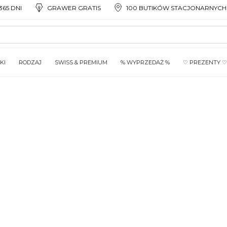
65 DNI
GRAWER GRATIS
100 BUTIKÓW STACJONARNYCH
KI
RODZAJ
SWISS & PREMIUM
% WYPRZEDAŻ %
♡ PREZENTY ♡