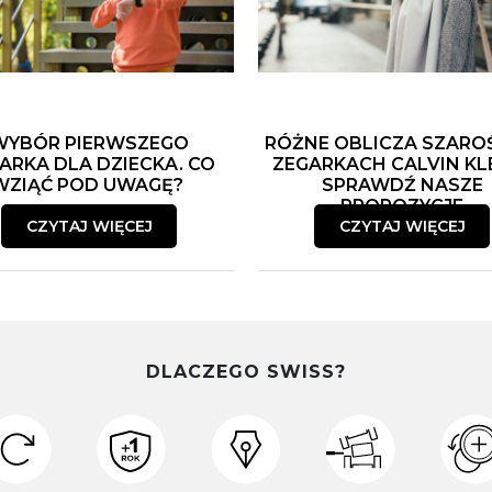
WYBÓR PIERWSZEGO
RÓŻNE OBLICZA SZARO
ARKA DLA DZIECKA. CO
ZEGARKACH CALVIN KLE
WZIĄĆ POD UWAGĘ?
SPRAWDŹ NASZE
PROPOZYCJE
CZYTAJ WIĘCEJ
CZYTAJ WIĘCEJ
DLACZEGO SWISS?