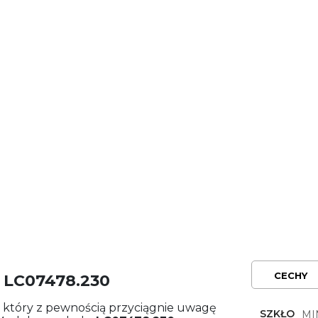
CECHY
 LC07478.230
, który z pewnością przyciągnie uwagę
SZKŁO
MI