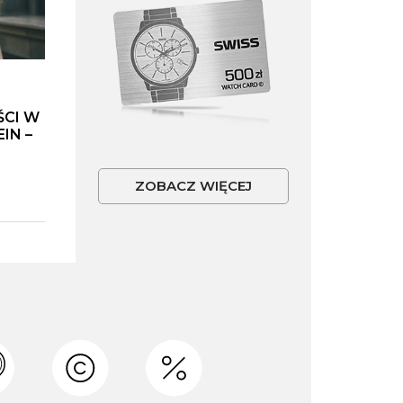
ŚCI W
IN –
ZOBACZ WIĘCEJ