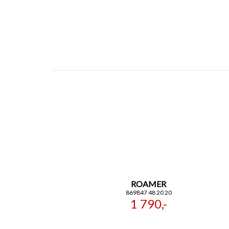
ROAMER
869847 48 20 20
1 790,-