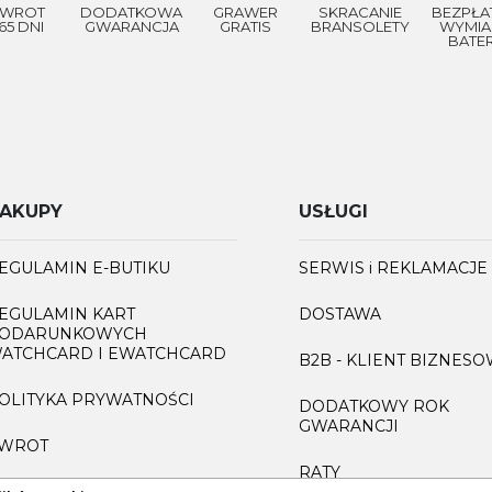
WROT
DODATKOWA
GRAWER
SKRACANIE
BEZPŁA
65 DNI
GWARANCJA
GRATIS
BRANSOLETY
WYMIA
BATER
AKUPY
USŁUGI
EGULAMIN E-BUTIKU
SERWIS i REKLAMACJE
EGULAMIN KART
DOSTAWA
ODARUNKOWYCH
ATCHCARD I EWATCHCARD
B2B - KLIENT BIZNES
OLITYKA PRYWATNOŚCI
DODATKOWY ROK
GWARANCJI
WROT
RATY