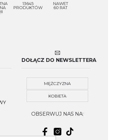
TNA
13645
NAWET
NA
PRODUKTÓW
60 RAT
II
DOŁĄCZ DO NEWSLETTERA
MĘŻCZYZNA
KOBIETA
OWY
OBSERWUJ NAS NA: