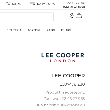
22 46 27 965
60 RAT
RATY 10x0%
butik@swiss.eu
BIŻUTERIA
TOREBKI
PASKI
BUTIKI
LEE COOPER
LC07478.230
Produkt niedostępny.
Zadzwon 22 46 27 965
lub napisz
butik@swiss.eu