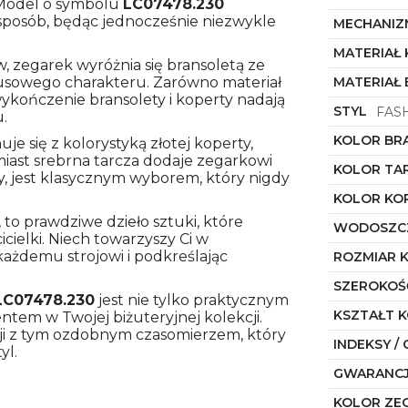
. Model o symbolu
LC07478.230
 sposób, będąc jednocześnie niezwykle
MECHANIZ
MATERIAŁ
, zegarek wyróżnia się bransoletą ze
susowego charakteru. Zarówno materiał
MATERIAŁ
 wykończenie bransolety i koperty nadają
STYL
FAS
.
KOLOR BR
e się z kolorystyką złotej koperty,
miast srebrna tarcza dodaje zegarkowi
KOLOR TA
gły, jest klasycznym wyborem, który nigdy
KOLOR KO
 to prawdziwe dzieło sztuki, które
WODOSZC
icielki. Niech towarzyszy Ci w
każdemu strojowi i podkreślając
ROZMIAR 
SZEROKOŚ
LC07478.230
jest nie tylko praktycznym
KSZTAŁT 
tem w Twojej biżuteryjnej kolekcji.
cji z tym ozdobnym czasomierzem, który
INDEKSY / 
yl.
GWARANC
KOLOR ZE