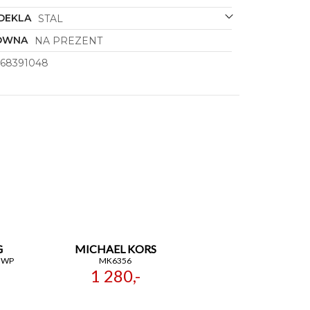
DEKLA
STAL
ÓWNA
NA PREZENT
668391048
G
MICHAEL KORS
GWP
MK6356
1 280,-