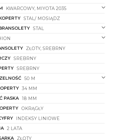
M
KWARCOWY, MIYOTA 2035
 KOPERTY
STAL/ MOSIĄDZ
 BRANSOLETY
STAL
HION
ANSOLETY
ZŁOTY, SREBRNY
RCZY
SREBRNY
PERTY
SREBRNY
ZELNOŚĆ
50 M
KOPERTY
34 MM
Ć PASKA
18 MM
KOPERTY
OKRĄGŁY
CYFRY
INDEKSY LINIOWE
JA
2 LATA
GARKA
ZŁOTY