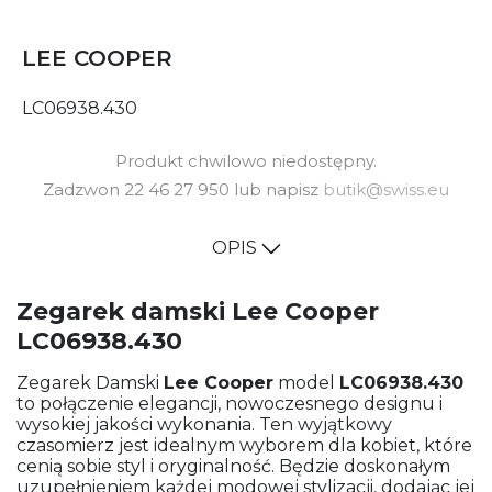
LEE COOPER
LC06938.430
Produkt chwilowo niedostępny.
Zadzwon 22 46 27 950 lub napisz
butik@swiss.eu
OPIS
Zegarek damski Lee Cooper
LC06938.430
Zegarek Damski
Lee Cooper
model
LC06938.430
to połączenie elegancji, nowoczesnego designu i
wysokiej jakości wykonania. Ten wyjątkowy
czasomierz jest idealnym wyborem dla kobiet, które
cenią sobie styl i oryginalność. Będzie doskonałym
uzupełnieniem każdej modowej stylizacji, dodając jej