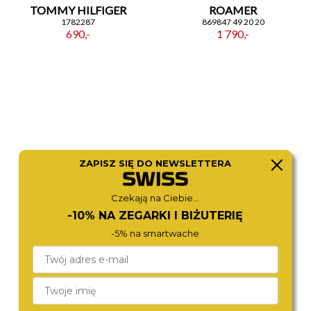
TOMMY HILFIGER
ROAMER
1782287
869847 49 20 20
690,-
1 790,-
ZAPISZ SIĘ DO NEWSLETTERA
Czekają na Ciebie...
-10% NA ZEGARKI I BIŻUTERIĘ
BERING
CITIZEN
13434-366
EW2623-70P
-5% na smartwache
590,-
890,-