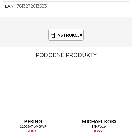
EAN
7613272613583
INSTRUKCJA
PODOBNE PRODUKTY
BERING
MICHAEL KORS
11028-714-GWP
MK7616
680,-
880,-