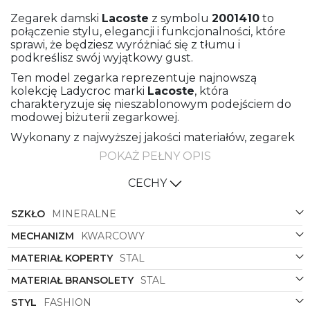
Zegarek damski
Lacoste
z symbolu
2001410
to
połączenie stylu, elegancji i funkcjonalności, które
sprawi, że będziesz wyróżniać się z tłumu i
podkreślisz swój wyjątkowy gust.
Ten model zegarka reprezentuje najnowszą
kolekcję Ladycroc marki
Lacoste
, która
charakteryzuje się nieszablonowym podejściem do
modowej biżuterii zegarkowej.
Wykonany z najwyższej jakości materiałów, zegarek
ten posiada stalową bransoletę i kopertę, które
POKAŻ PEŁNY OPIS
dodają mu solidności i wytrzymałości. Kolor złoty
dominuje zarówno na bransolecie, kopercie, jak i
CECHY
tarczy tego zegarka, nadając mu wyjątkowego
blasku i prestiżu.
SZKŁO
MINERALNE
Kształt koperty w formie okrągłej sprawia, że
zegarek idealnie dopasowuje się do kobiecego
MECHANIZM
KWARCOWY
nadgarstka, podkreślając delikatność i subtelną
MATERIAŁ KOPERTY
STAL
elegancję jego właścicielki.
MATERIAŁ BRANSOLETY
STAL
Zegarek damski
Lacoste
o symbolu
2001410
to nie
tylko stylowy dodatek do codziennych stylizacji, ale
STYL
FASHION
także praktyczne narzędzie do mierzenia czasu,