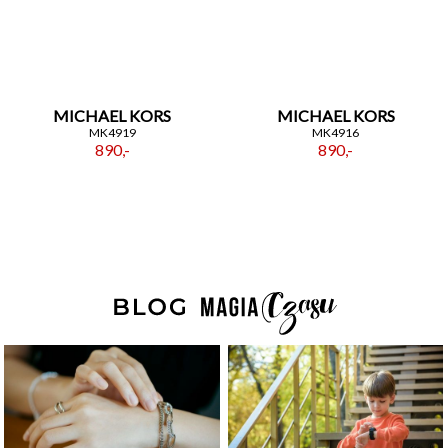
-5% na smartwache
MICHAEL KORS
MICHAEL KORS
Płeć
MK4919
MK4916
890,-
890,-
Akceptacja regulaminu
Akcetpuję regulamin i politykę
prywatności
Zapisuję się
Polityka prywatności