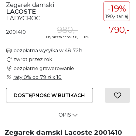
Zegarek damski
-19%
LACOSTE
190,- taniej
LADYCROC
980,-
790,-
2001410
Najniższa cena
890,-
-11%
bezpłatna wysyłka w 48-72h
zwrot przez rok
bezpłatne grawerowanie
raty 0% od
79 zł
x 10
DOSTĘPNOŚĆ W BUTIKACH
OPIS
Zegarek damski Lacoste 2001410