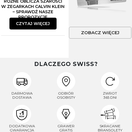
RÓŻNE OBLICZA SZAROŚCI
W ZEGARKACH CALVIN KLEIN
– SPRAWDŹ NASZE
PROPOZYCJE
CZYTAJ WIĘCEJ
ZOBACZ WIĘCEJ
DLACZEGO SWISS?
DARMOWA
ODBIÓR
ZWROT
DOSTAWA
OSOBISTY
365 DNI
DODATKOWA
GRAWER
SKRACANIE
GWARANCJA
GRATIS
BRANSOLETY