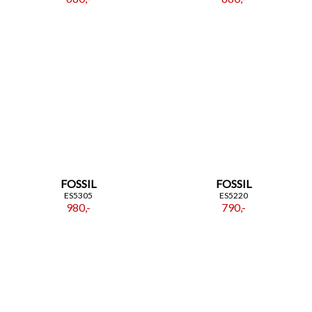
FOSSIL
FOSSIL
ES5305
ES5220
980,-
790,-
ZAPISZ SIĘ DO NEWSLETTERA
Czekają na Ciebie...
-10% NA ZEGARKI I BIŻUTERIĘ