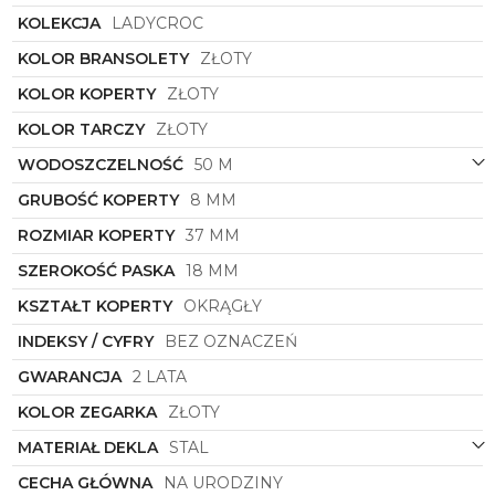
które pomaga kontrolować swoje działania i
KOLEKCJA
LADYCROC
planować czas efektywnie.
KOLOR BRANSOLETY
ZŁOTY
Dzięki połączeniu nowoczesnego designu, wysokiej
jakości materiałów i renomowanej marki
Lacoste
,
KOLOR KOPERTY
ZŁOTY
ten zegarek stanowi doskonałą propozycję dla
KOLOR TARCZY
ZŁOTY
kobiet, które cenią sobie luksus, elegancję i
funkcjonalność w jednym. Daj się oczarować jego
WODOSZCZELNOŚĆ
50 M
wyjątkowemu urokowi i podkreśl swoją
wyjątkowość z zegarkiem damskim
Lacoste
symbol
GRUBOŚĆ KOPERTY
8 MM
2001410
!
ROZMIAR KOPERTY
37 MM
SZEROKOŚĆ PASKA
18 MM
KSZTAŁT KOPERTY
OKRĄGŁY
INDEKSY / CYFRY
BEZ OZNACZEŃ
GWARANCJA
2 LATA
KOLOR ZEGARKA
ZŁOTY
MATERIAŁ DEKLA
STAL
CECHA GŁÓWNA
NA URODZINY