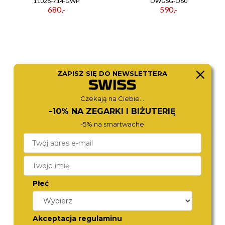
11028-714-GWP
OWGSG-O60
680,-
590,-
ZAPISZ SIĘ DO NEWSLETTERA
Czekają na Ciebie...
-10% NA ZEGARKI I BIŻUTERIĘ
-5% na smartwache
ROSEFIELD
ROSEFIELD
OWDSG-O62
OCGSG-O82
590,-
590,-
Płeć
Akceptacja regulaminu