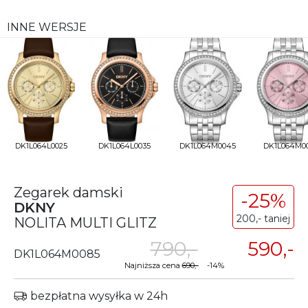
INNE WERSJE
DK1L064L0025
DK1L064L0035
DK1L064M0045
DK1L064M0
Zegarek damski
-25%
DKNY
200,- taniej
NOLITA MULTI GLITZ
790,-
590,-
DK1L064M0085
Najniższa cena
690,-
-14%
bezpłatna wysyłka w 24h