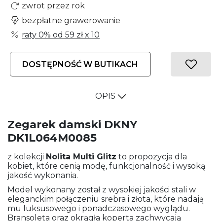
zwrot przez rok
bezpłatne grawerowanie
raty 0% od
59 zł
x 10
DOSTĘPNOŚĆ W BUTIKACH
OPIS
Zegarek damski DKNY
DK1L064M0085
z kolekcji
Nolita Multi Glitz
to propozycja dla
kobiet, które cenią modę, funkcjonalność i wysoką
jakość wykonania.
Model wykonany został z wysokiej jakości stali w
eleganckim połączeniu srebra i złota, które nadają
mu luksusowego i ponadczasowego wyglądu.
Bransoleta oraz okrągła koperta zachwycają