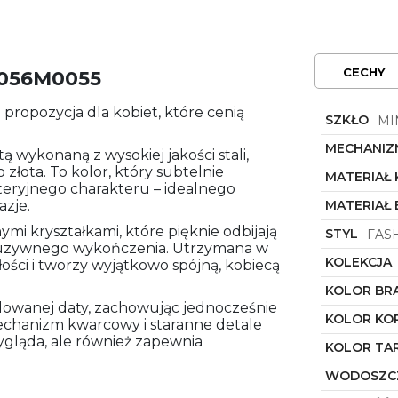
CECHY
L056M0055
 propozycja dla kobiet, które cenią
SZKŁO
MI
MECHANIZ
ą wykonaną z wysokiej jakości stali,
łota. To kolor, który subtelnie
MATERIAŁ
teryjnego charakteru – idealnego
azje.
MATERIAŁ
mi kryształkami, które pięknie odbijają
STYL
FAS
skluzywnego wykończenia. Utrzymana w
KOLEKCJA
łości i tworzy wyjątkowo spójną, kobiecą
KOLOR BR
owanej daty, zachowując jednocześnie
KOLOR KO
echanizm kwarcowy i staranne detale
wygląda, ale również zapewnia
KOLOR TA
WODOSZC