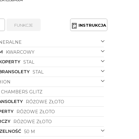
FUNKCJE
INSTRUKCJA
NERALNE
M
KWARCOWY
 KOPERTY
STAL
 BRANSOLETY
STAL
HION
CHAMBERS GLITZ
ANSOLETY
RÓŻOWE ZŁOTO
PERTY
RÓŻOWE ZŁOTO
RCZY
RÓŻOWE ZŁOTO
ZELNOŚĆ
50 M