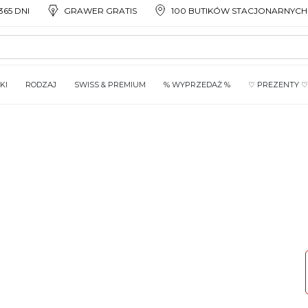
65 DNI
GRAWER GRATIS
100 BUTIKÓW STACJONARNYCH
KI
RODZAJ
SWISS & PREMIUM
% WYPRZEDAŻ %
♡ PREZENTY ♡