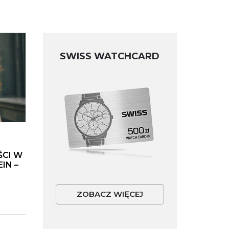
SWISS WATCHCARD
ŚCI W
IN –
ZOBACZ WIĘCEJ