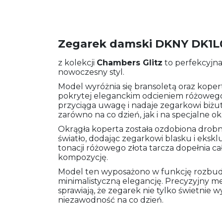
Zegarek damski DKNY DK1
z kolekcji
Chambers Glitz
to perfekcyjna
nowoczesny styl.
Model wyróżnia się bransoletą oraz kopert
pokrytej eleganckim odcieniem różowego z
przyciąga uwagę i nadaje zegarkowi biżu
zarówno na co dzień, jak i na specjalne ok
Okrągła koperta została ozdobiona drobny
światło, dodając zegarkowi blasku i ek
tonacji różowego złota tarcza dopełnia ca
kompozycję.
Model ten wyposażono w funkcję rozbud
minimalistyczną elegancję. Precyzyjny m
sprawiają, że zegarek nie tylko świetnie 
niezawodność na co dzień.