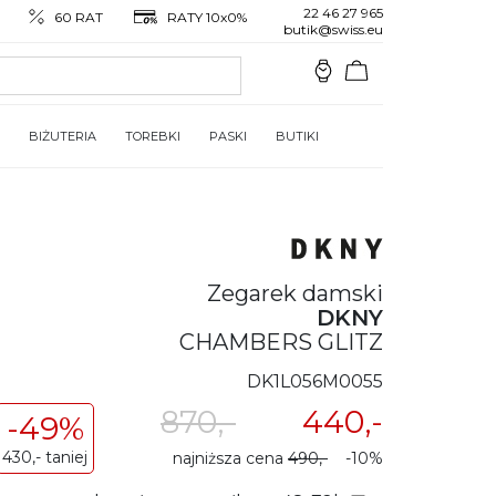
22 46 27 965
60 RAT
RATY 10x0%
butik@swiss.eu
BIŻUTERIA
TOREBKI
PASKI
BUTIKI
Zegarek damski
DKNY
CHAMBERS GLITZ
DK1L056M0055
870,-
440,-
-49%
430,- taniej
najniższa cena
490,-
-10%