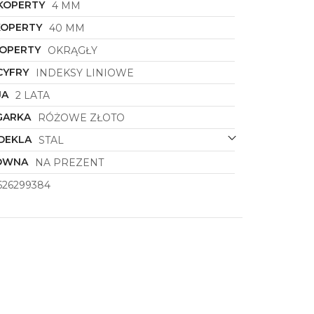
KOPERTY
4 MM
KOPERTY
40 MM
KOPERTY
OKRĄGŁY
CYFRY
INDEKSY LINIOWE
JA
2 LATA
GARKA
RÓŻOWE ZŁOTO
DEKLA
STAL
ÓWNA
NA PREZENT
626299384