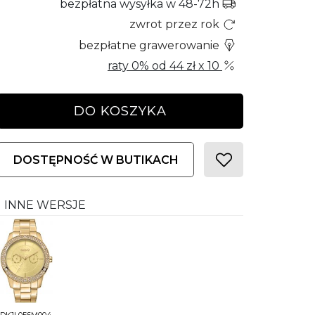
bezpłatna wysyłka w 48-72h
zwrot przez rok
bezpłatne grawerowanie
raty 0% od
44 zł
x 10
DO KOSZYKA
DOSTĘPNOŚĆ W BUTIKACH
INNE WERSJE
DK1L056M0045