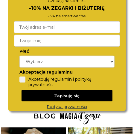
Czekają na Ciebie...
-10% NA ZEGARKI I BIŻUTERIĘ
-5% na smartwache
Płeć
TORII
ROSEFIELD
L34LB.UL
OCWRSR-OC04
450,-
590,-
Akceptacja regulaminu
Akcetpuję regulamin i politykę
prywatności
Zapisuję się
Polityka prywatności