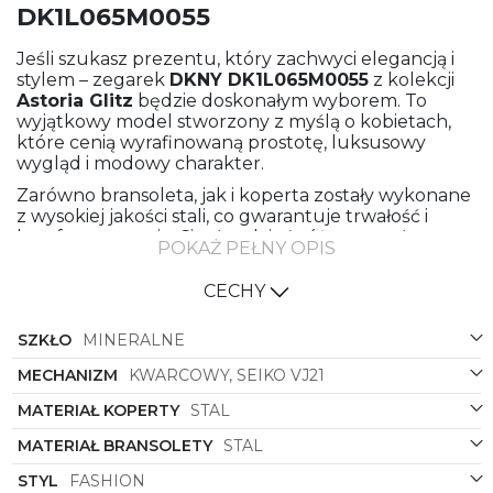
DK1L065M0055
Jeśli szukasz prezentu, który zachwyci elegancją i
stylem – zegarek
DKNY DK1L065M0055
z kolekcji
Astoria Glitz
będzie doskonałym wyborem. To
wyjątkowy model stworzony z myślą o kobietach,
które cenią wyrafinowaną prostotę, luksusowy
wygląd i modowy charakter.
Zarówno bransoleta, jak i koperta zostały wykonane
z wysokiej jakości stali, co gwarantuje trwałość i
komfort noszenia. Ciepły odcień różowego złota
POKAŻ PEŁNY OPIS
dodaje zegarkowi kobiecego uroku i elegancji, a
delikatny pierścień ozdobiony błyszczącymi
CECHY
kryształkami przyciąga wzrok i podkreśla
biżuteryjny charakter modelu.
SZKŁO
MINERALNE
Jednobarwna tarcza w odcieniu różowego złota
stanowi spójną całość z pozostałymi elementami
MECHANIZM
KWARCOWY, SEIKO VJ21
zegarka, tworząc harmonijny i stylowy efekt.
MATERIAŁ KOPERTY
STAL
Okrągła koperta podkreśla klasyczny kształt, który
doskonale prezentuje się na nadgarstku i pasuje
MATERIAŁ BRANSOLETY
STAL
zarówno do codziennych, jak i wieczorowych
stylizacji.
STYL
FASHION