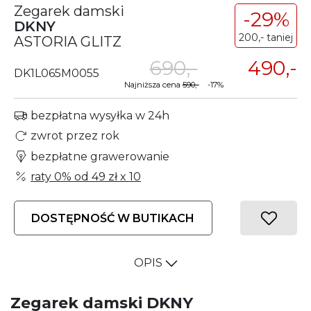
Zegarek damski
-29%
DKNY
200,- taniej
ASTORIA GLITZ
690,-
490,-
DK1L065M0055
Najniższa cena
590,-
-17%
bezpłatna wysyłka w 24h
zwrot przez rok
bezpłatne grawerowanie
raty 0% od
49 zł
x 10
DOSTĘPNOŚĆ W BUTIKACH
OPIS
Zegarek damski DKNY