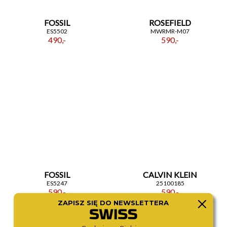
FOSSIL
ROSEFIELD
ES5502
MWRMR-M07
490,-
590,-
FOSSIL
CALVIN KLEIN
ES5247
25100185
590,-
590,-
ZAPISZ SIĘ DO NEWSLETTERA