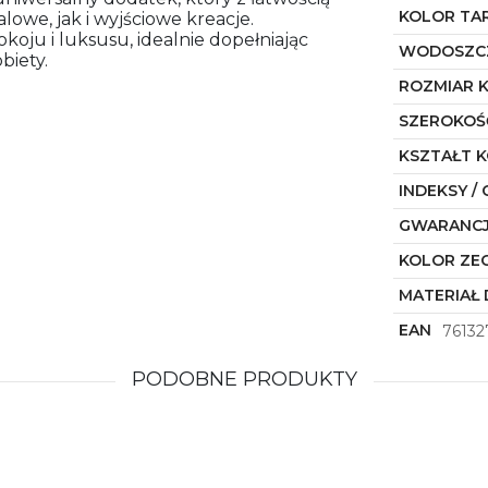
KOLOR TA
owe, jak i wyjściowe kreacje.
koju i luksusu, idealnie dopełniając
WODOSZC
biety.
ROZMIAR 
SZEROKOŚ
KSZTAŁT 
INDEKSY / 
GWARANC
KOLOR ZE
MATERIAŁ 
EAN
76132
PODOBNE PRODUKTY