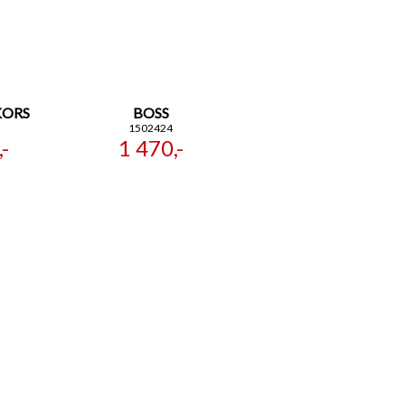
KORS
BOSS
1502424
-
1 470,-