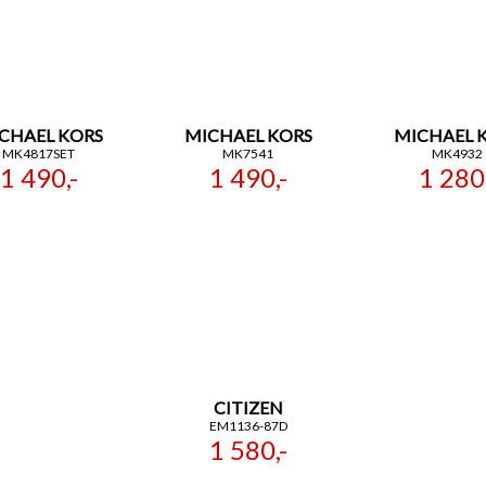
CHAEL KORS
MICHAEL KORS
MICHAEL 
MK4817SET
MK7541
MK4932
1 490,-
1 490,-
1 280,
CITIZEN
EM1136-87D
1 580,-