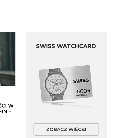
SWISS WATCHCARD
ŚCI W
IN –
ZOBACZ WIĘCEJ