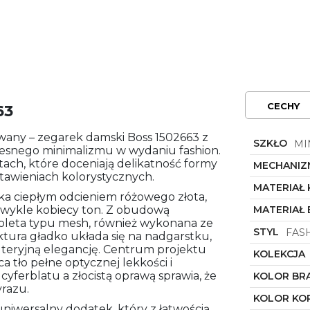
CECHY
63
any – zegarek damski Boss 1502663 z
SZKŁO
MI
zesnego minimalizmu w wydaniu fashion.
ach, które doceniają delikatność formy
MECHANIZ
tawieniach kolorystycznych.
MATERIAŁ
eka ciepłym odcieniem różowego złota,
iezwykle kobiecy ton. Z obudową
MATERIAŁ
soleta typu mesh, również wykonana ze
STYL
FAS
aktura gładko układa się na nadgarstku,
teryjną elegancję. Centrum projektu
KOLEKCJA
ca tło pełne optycznej lekkości i
cyferblatu a złocistą oprawą sprawia, że
KOLOR BR
razu.
KOLOR KO
uniwersalny dodatek, który z łatwością