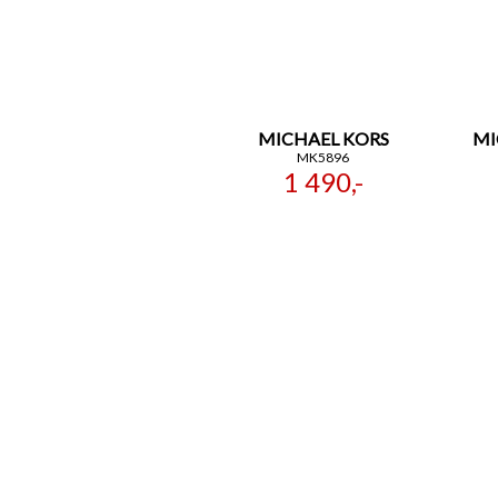
MICHAEL KORS
MI
MK5896
1 490,-