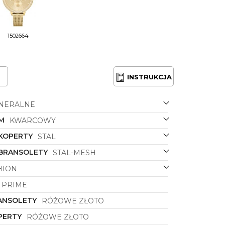
1502664
INSTRUKCJA
NERALNE
M
KWARCOWY
 KOPERTY
STAL
 BRANSOLETY
STAL-MESH
HION
PRIME
ANSOLETY
RÓŻOWE ZŁOTO
PERTY
RÓŻOWE ZŁOTO