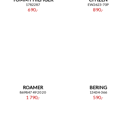
1782287
EW2623-70P
690,-
890,-
ROAMER
BERING
869847 49 20 20
13434-366
1 790,-
590,-