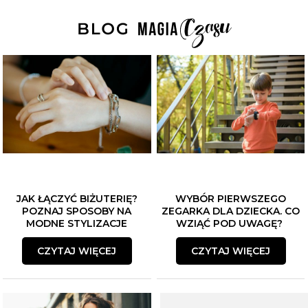
ZAPISZ SIĘ DO NEWSLETTERA
Czekają na Ciebie...
-10% NA ZEGARKI I BIŻUTERIĘ
-5% na smartwache
Płeć
JAK ŁĄCZYĆ BIŻUTERIĘ?
WYBÓR PIERWSZEGO
Akceptacja regulaminu
POZNAJ SPOSOBY NA
ZEGARKA DLA DZIECKA. CO
Akcetpuję regulamin i politykę
MODNE STYLIZACJE
WZIĄĆ POD UWAGĘ?
prywatności
CZYTAJ WIĘCEJ
CZYTAJ WIĘCEJ
Zapisuję się
Polityka prywatności