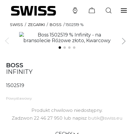
SWISS
/
ZEGARKI
/
BOSS
/
1502519 %
BOSS
INFINITY
1502519
Powystawowy
Produkt chwilowo niedostępny.
Zadzwon 22 46 27 950 lub napisz
butik@swiss.eu
CECHY