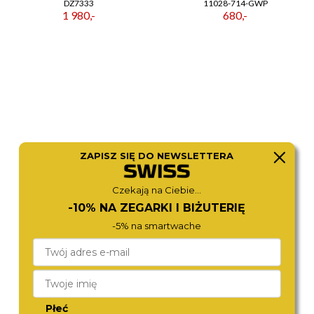
DZ7333
11028-714-GWP
1 980,-
680,-
ZAPISZ SIĘ DO NEWSLETTERA
Czekają na Ciebie...
MICHAEL KORS
MICHAEL KORS
-10% NA ZEGARKI I BIŻUTERIĘ
MK4339
MK6356
980,-
1 280,-
-5% na smartwache
Płeć