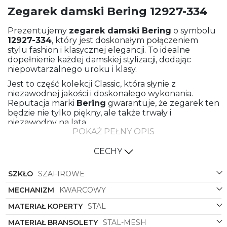
Zegarek damski Bering 12927-334
Prezentujemy
zegarek damski
Bering
o symbolu
12927-334
, który jest doskonałym połączeniem
stylu fashion i klasycznej elegancji. To idealne
dopełnienie każdej damskiej stylizacji, dodając
niepowtarzalnego uroku i klasy.
Jest to część kolekcji Classic, która słynie z
niezawodnej jakości i doskonałego wykonania.
Reputacja marki
Bering
gwarantuje, że zegarek ten
będzie nie tylko piękny, ale także trwały i
niezawodny na lata.
POKAŻ PEŁNY OPIS
Bransoleta wykonana z wysokiej jakości stali
meshowej nadaje temu zegarkowi subtelny, ale
CECHY
zarazem wyrazisty wygląd. Dzięki takiemu
materiałowi bransoleta jest nie tylko wytrzymała, ale
SZKŁO
SZAFIROWE
również komfortowa w noszeniu. Zegarek idealnie
dopasowuje się do nadgarstka, dając uczucie
MECHANIZM
KWARCOWY
lekkości i swobody.
MATERIAŁ KOPERTY
STAL
Koperta tego zegarka również została wykonana ze
stali, co zapewnia nie tylko wytrzymałość, ale także
MATERIAŁ BRANSOLETY
STAL-MESH