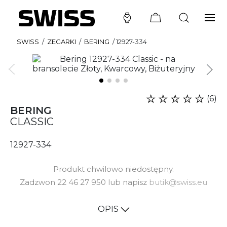
SWISS
/
ZEGARKI
/
BERING
/
12927-334
(6)
BERING
CLASSIC
12927-334
Produkt chwilowo niedostępny.
Zadzwon 22 46 27 950 lub napisz
butik@swiss.eu
OPIS