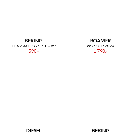
BERING
ROAMER
11022-334-LOVELY-1-GWP
869847 48 20 20
590,-
1 790,-
DIESEL
BERING