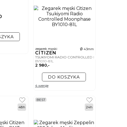
nasz filtr wyników, dzięki któremu możesz wyświetlić
D
 producentów, takich jak Citizen, Garmin, Fossil czy Smarth.
nsolecie. Dzięki temu smartwatch nie będzie tylko
ybierz najlepszy gadżet dla siebie!
SZYKA
ø
zegarek męski
43mm
CITIZEN
TSUKIYOMI RADIO CONTROLLED MOONPHASE
BY1010-81L
2 980,-
DO KOSZYKA
4 wersje
BEST
48h
24h