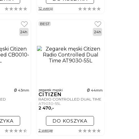
12 wersji
BEST
24h
24h
ø
ø
zegarek męski
43mm
44mm
CITIZEN
LED
RADIO CONTROLLED DUAL TIME
AT9030-55L
2 470,-
ZYKA
DO KOSZYKA
2 wersje