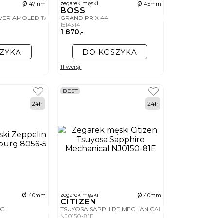
ø
ø
zegarek męski
47mm
45mm
BOSS
VER AMOLED TACTICAL EDITION
GRAND PRIX 44
1514314
1 870,-
ZYKA
DO KOSZYKA
11 wersji
BEST
24h
24h
ø
ø
zegarek męski
40mm
40mm
CITIZEN
RG
TSUYOSA SAPPHIRE MECHANICAL
NJ0150-81E