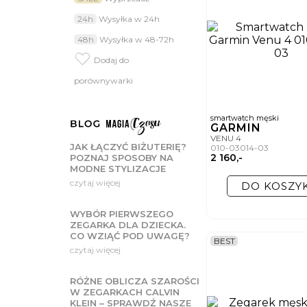
zarówno klasyczne modele n
24h
Wysyłka w 24h
wyłącznie zegarki o określo
Wybierz swój 
48h
Wysyłka w 48-72h
Zakup smartwatcha to inwes
Dodaj do
W asortymencie SWISS znajd
praktycznym gadżetem, ale 
porównywarki
smartwatch męski
GARMIN
VENU 4
JAK ŁĄCZYĆ BIŻUTERIĘ?
010-03014-03
2 160,-
POZNAJ SPOSOBY NA
MODNE STYLIZACJE
czytaj więcej
DO KOSZY
WYBÓR PIERWSZEGO
ZEGARKA DLA DZIECKA.
CO WZIĄĆ POD UWAGĘ?
BEST
czytaj więcej
RÓŻNE OBLICZA SZAROŚCI
W ZEGARKACH CALVIN
KLEIN – SPRAWDŹ NASZE