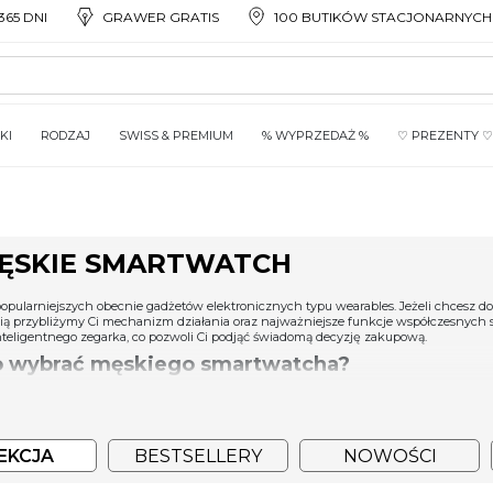
65 DNI
GRAWER GRATIS
100 BUTIKÓW STACJONARNYCH
KI
RODZAJ
SWISS & PREMIUM
% WYPRZEDAŻ %
♡ PREZENTY ♡
H
MĘSKIE SMARTWATCH
opularniejszych obecnie gadżetów elektronicznych typu wearables. Jeżeli chcesz dow
ą przybliżymy Ci mechanizm działania oraz najważniejsze funkcje współczesnych s
nteligentnego zegarka, co pozwoli Ci podjąć świadomą decyzję zakupową.
o wybrać męskiego smartwatcha?
ądzenia nad wyraz uniwersalne. Choć początkowo służyły głównie sportowcom i oso
urowych. Przez ostatnie lata ich design ewoluował na tyle, że pokochali je równie
łnieniem stylizacji sportowych, casualowych, a nawet formalnych.
ją się męskie smartwatche?
EKCJA
BESTSELLERY
NOWOŚCI
w dostępnych w ofercie SWISS, smartwatche wyróżniają się niezwykłą funkcjo-naln