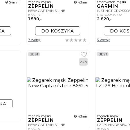
ø
ø
zegarek męski
smartwatch męski
54mm
43mm
ZEPPELIN
GARMIN
NEW CAPTAIN’S LINE
INSTINCT CROSSO
8662-3
010-03398-02
1 580,-
2 820,-
KA
DO KOSZYKA
DO KOS
7 wersji
3 wersje
BEST
BEST
24h
KA
ø
zegarek męski
zegarek męski
43mm
ZEPPELIN
ZEPPELIN
NEW CAPTAIN’S LINE
LZ 129 HINDENBU
8662-5
8056-5