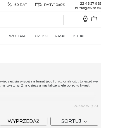
22 46 27 965
60 RAT
RATY 10x0%
butik@swiss.eu
BIŻUTERIA
TOREBKI
PASKI
BUTIKI
iedzieć się więcej na temat jego funkcjonalności, to jesteś we
martwatchy. Znajdziesz u nas także wiele porad w kwestii
POKAŻ WIĘCEJ
bom aktywnym fizycznie, dziś stanowią nieocenione wsparcie
ż wielbiciele standardowych modeli zegarków. Współcześnie
WYPRZEDAŻ
SORTUJ
ością dalece wykraczającą poza wskazywanie czasu. Zakres