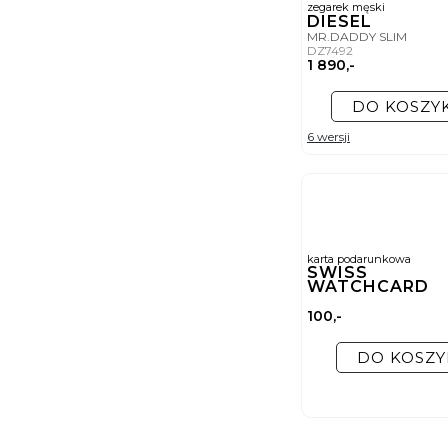
zegarek męski
DIESEL
MR.DADDY SLIM
DZ7492
1 890,-
DO KOSZY
6 wersji
karta podarunkowa
SWISS
WATCHCARD
100,-
DO KOSZY