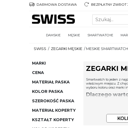
DARMOWA DOSTAWA
BEZPŁATNY ZWROT 3
DAMSKIE
MĘSKIE
SMARTWATCHE
MAR
SWISS
/
ZEGARKI MĘSKIE
/
MESKIE SMARTWATC
MARKI
ZEGARKI 
CENA
Smartwatch to jeden z najp
MATERIAŁ PASKA
właściwym miejscu. Z chęci
wyboru koloru oraz marki i
KOLOR PASKA
Dlaczego wart
SZEROKOŚĆ PASKA
Męskie smartwatche to urz
również dla pracowników bi
MATERIAŁ KOPERTY
smartwatch może być uzupe
Czym wyróżnia
KOL
KSZTAŁT KOPERTY
Na tle pozostałych zegarkó