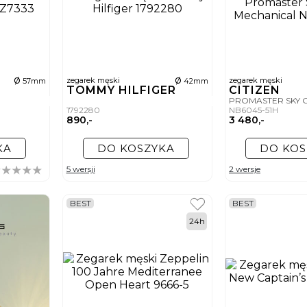
ø
ø
zegarek męski
zegarek męski
57mm
42mm
TOMMY HILFIGER
CITIZEN
PROMASTER SKY 
1792280
NB6045-51H
890,-
3 480,-
KA
DO KOSZYKA
DO KOS
5 wersji
2 wersje
BEST
BEST
24h