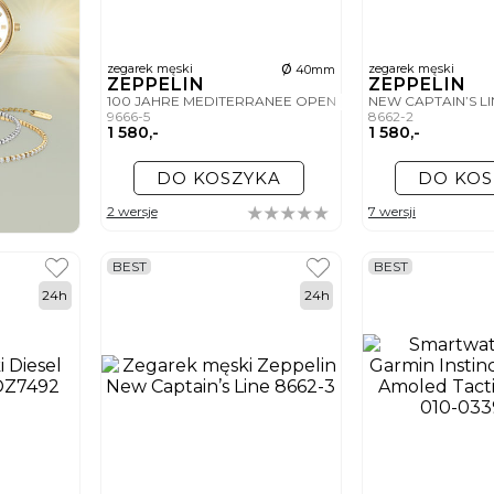
ø
zegarek męski
zegarek męski
40mm
ZEPPELIN
ZEPPELIN
100 JAHRE MEDITERRANEE OPEN HEART
NEW CAPTAIN’S L
9666-5
8662-2
1 580,-
1 580,-
DO KOSZYKA
DO KOS
2 wersje
7 wersji
BEST
BEST
24h
24h