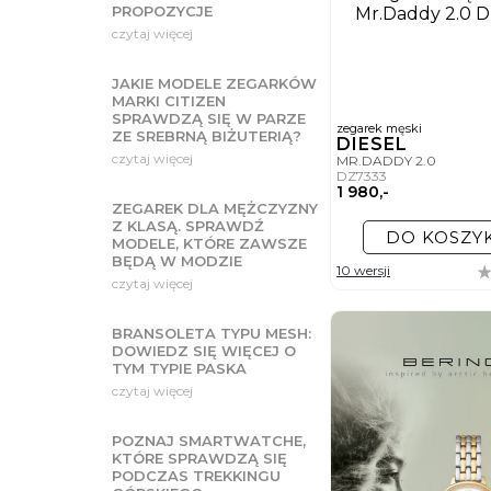
PROPOZYCJE
czytaj więcej
JAKIE MODELE ZEGARKÓW
MARKI CITIZEN
SPRAWDZĄ SIĘ W PARZE
zegarek męski
ZE SREBRNĄ BIŻUTERIĄ?
DIESEL
czytaj więcej
MR.DADDY 2.0
DZ7333
1 980,-
ZEGAREK DLA MĘŻCZYZNY
Z KLASĄ. SPRAWDŹ
DO KOSZY
MODELE, KTÓRE ZAWSZE
BĘDĄ W MODZIE
10 wersji
czytaj więcej
BRANSOLETA TYPU MESH:
DOWIEDZ SIĘ WIĘCEJ O
TYM TYPIE PASKA
czytaj więcej
POZNAJ SMARTWATCHE,
KTÓRE SPRAWDZĄ SIĘ
PODCZAS TREKKINGU