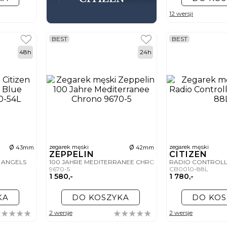
12 wersji
BEST
BEST
48h
24h
ø
ø
zegarek męski
zegarek męski
43mm
42mm
ZEPPELIN
CITIZEN
E ANGELS
100 JAHRE MEDITERRANEE CHRONO
RADIO CONTROL
9670-5
CB0010-88L
1 580,-
1 780,-
KA
DO KOSZYKA
DO KOS
2 wersje
2 wersje