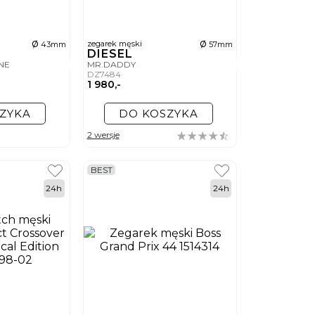
ø
ø
zegarek męski
43mm
57mm
DIESEL
INE
MR.DADDY
DZ7484
1 980,-
ZYKA
DO KOSZYKA
2 wersje
BEST
24h
24h