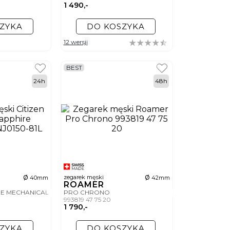
1 490,-
ZYKA
DO KOSZYKA
12 wersji
BEST
24h
48h
ø
ø
zegarek męski
40mm
42mm
ROAMER
RE MECHANICAL
PRO CHRONO
993819 47 75 20
1 790,-
ZYKA
DO KOSZYKA