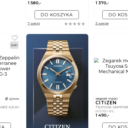
1 580,-
1 370,-
DO KOSZYKA
DO KOS
7 wersji
3 wersje
24h
ø
zegarek męski
42mm
CITIZEN
ANEE AZURE BLUE POWER RESERVE
TSUYOSA SAPPHI
NJ0150-81L
1 490,-
KA
DO KOS