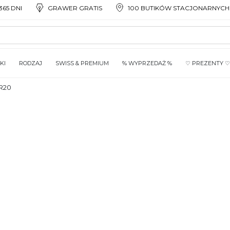
65 DNI
GRAWER GRATIS
100 BUTIKÓW STACJONARNYCH
KI
RODZAJ
SWISS & PREMIUM
% WYPRZEDAŻ %
♡ PREZENTY ♡
R20