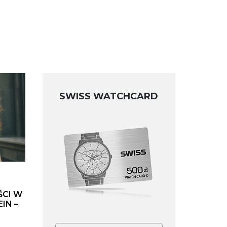
SWISS WATCHCARD
ŚCI W
IN –