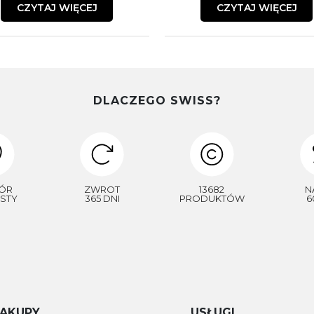
CZYTAJ WIĘCEJ
CZYTAJ WIĘCEJ
DLACZEGO SWISS?
ÓR
ZWROT
13682
N
STY
365 DNI
PRODUKTÓW
6
AKUPY
USŁUGI