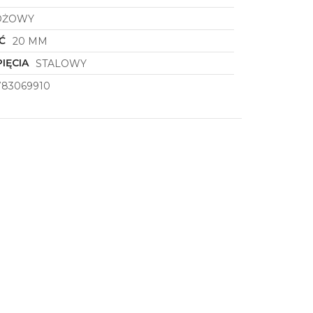
ÓŻOWY
Ć
20 MM
IĘCIA
STALOWY
783069910