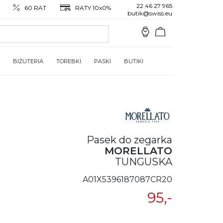
22 46 27 965
60 RAT
RATY 10x0%
butik@swiss.eu
BIŻUTERIA
TOREBKI
PASKI
BUTIKI
Pasek do zegarka
MORELLATO
TUNGUSKA
A01X5396187087CR20
95,-