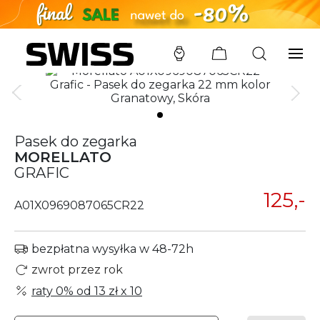
SWISS
/
PASKI
/
MORELLATO
/
A01X0969087065CR22
Pasek do zegarka
MORELLATO
GRAFIC
125,-
A01X0969087065CR22
bezpłatna wysyłka w 48-72h
zwrot przez rok
raty 0% od
13 zł
x 10