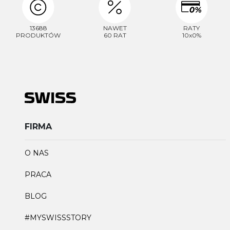
13688
NAWET
RATY
PRODUKTÓW
60 RAT
10x0%
FIRMA
O NAS
PRACA
BLOG
#MYSWISSSTORY