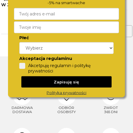
-5% na smartwache
W ZEGARKACH CALVIN KLEIN
– SPRAWDŹ NASZE
PROPOZYCJE
CZYTAJ WIĘCEJ
ZOBACZ WIĘCEJ
Płeć
Akceptacja regulaminu
DLACZEGO SWISS?
Akcetpuję regulamin i politykę
prywatności
Zapisuję się
Polityka prywatności
DARMOWA
ODBIÓR
ZWROT
DOSTAWA
OSOBISTY
365 DNI