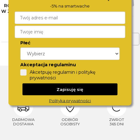
RÓŻNE OBLICZA SZAROŚCI
-5% na smartwache
W ZEGARKACH CALVIN KLEIN
– SPRAWDŹ NASZE
PROPOZYCJE
CZYTAJ WIĘCEJ
ZOBACZ WIĘCEJ
Płeć
Akceptacja regulaminu
DLACZEGO SWISS?
Akcetpuję regulamin i politykę
prywatności
Zapisuję się
Polityka prywatności
DARMOWA
ODBIÓR
ZWROT
DOSTAWA
OSOBISTY
365 DNI