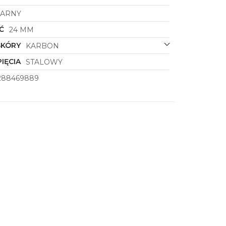
ZARNY
Ć
24 MM
SKÓRY
KARBON
IĘCIA
STALOWY
288469889