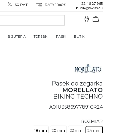
22 46 27 965
60 RAT
RATY 10x0%
butik@swiss.eu
BIŻUTERIA
TOREBKI
PASKI
BUTIKI
Pasek do zegarka
MORELLATO
BIKING TECHNO
A01U3586977891CR24
ROZMIAR
18 mm
20 mm
22 mm
24 mm