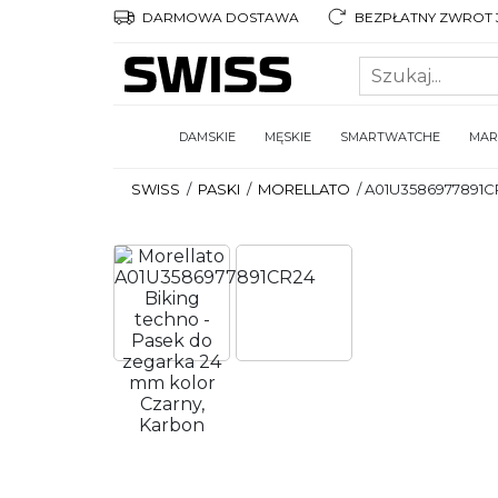
DARMOWA DOSTAWA
BEZPŁATNY ZWROT 3
DAMSKIE
MĘSKIE
SMARTWATCHE
MAR
SWISS
/
PASKI
/
MORELLATO
/
A01U3586977891C