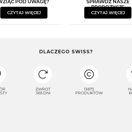
WZIĄĆ POD UWAGĘ?
SPRAWDŹ NASZE
PROPOZYCJE
CZYTAJ WIĘCEJ
CZYTAJ WIĘCEJ
DLACZEGO SWISS?
ÓR
ZWROT
13675
N
STY
365 DNI
PRODUKTÓW
6