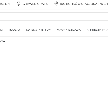
65 DNI
GRAWER GRATIS
100 BUTIKÓW STACJONARNYCH
KI
RODZAJ
SWISS & PREMIUM
% WYPRZEDAŻ %
♡ PREZENTY ♡
R24