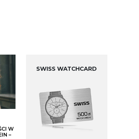
SWISS WATCHCARD
ŚCI W
IN –