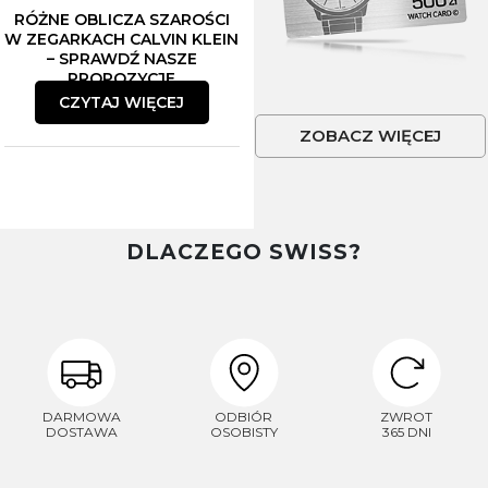
RÓŻNE OBLICZA SZAROŚCI
-5% na smartwache
W ZEGARKACH CALVIN KLEIN
– SPRAWDŹ NASZE
PROPOZYCJE
CZYTAJ WIĘCEJ
ZOBACZ WIĘCEJ
Płeć
Akceptacja regulaminu
DLACZEGO SWISS?
Akcetpuję regulamin i politykę
prywatności
Zapisuję się
Polityka prywatności
DARMOWA
ODBIÓR
ZWROT
DOSTAWA
OSOBISTY
365 DNI