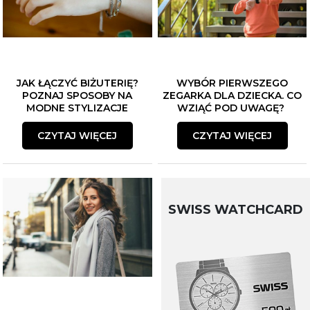
JAK ŁĄCZYĆ BIŻUTERIĘ?
WYBÓR PIERWSZEGO
POZNAJ SPOSOBY NA
ZEGARKA DLA DZIECKA. CO
MODNE STYLIZACJE
WZIĄĆ POD UWAGĘ?
CZYTAJ WIĘCEJ
CZYTAJ WIĘCEJ
SWISS WATCHCARD
ZAPISZ SIĘ DO NEWSLETTERA
Czekają na Ciebie...
-10% NA ZEGARKI I BIŻUTERIĘ