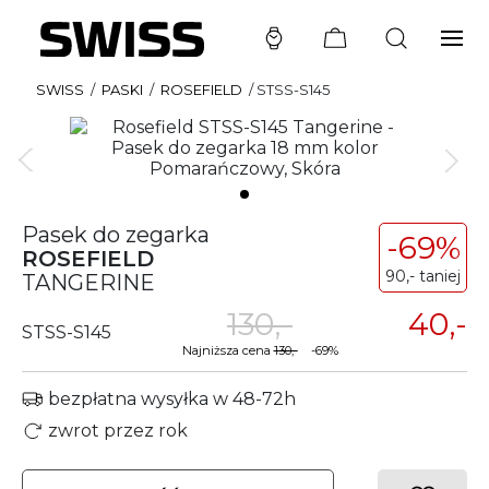
SWISS
/
PASKI
/
ROSEFIELD
/
STSS-S145
Pasek do zegarka
-69%
ROSEFIELD
90,- taniej
TANGERINE
130,-
40,-
STSS-S145
Najniższa cena
130,-
-69%
bezpłatna wysyłka w 48-72h
zwrot przez rok