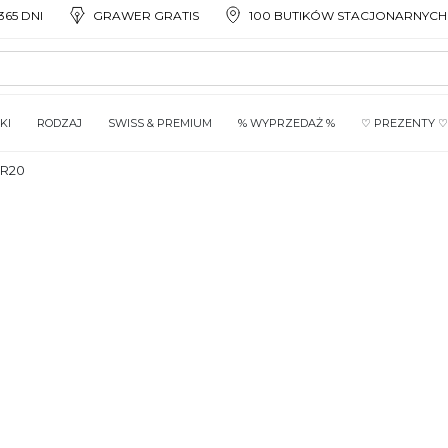
65 DNI
GRAWER GRATIS
100 BUTIKÓW STACJONARNYCH
KI
RODZAJ
SWISS & PREMIUM
% WYPRZEDAŻ %
♡ PREZENTY ♡
CR20