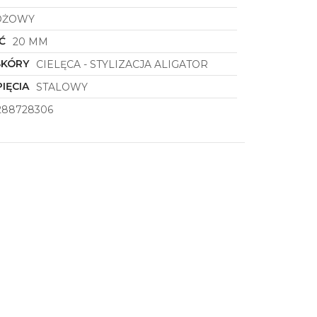
ÓŻOWY
Ć
20 MM
SKÓRY
CIELĘCA - STYLIZACJA ALIGATOR
IĘCIA
STALOWY
288728306