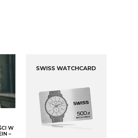
SWISS WATCHCARD
ŚCI W
IN –