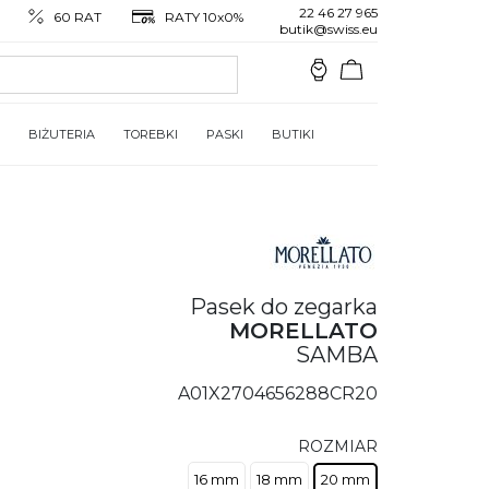
22 46 27 965
60 RAT
RATY 10x0%
butik@swiss.eu
BIŻUTERIA
TOREBKI
PASKI
BUTIKI
Pasek do zegarka
MORELLATO
SAMBA
A01X2704656288CR20
ROZMIAR
16 mm
18 mm
20 mm