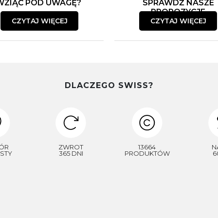
WZIĄĆ POD UWAGĘ?
SPRAWDŹ NASZE
PROPOZYCJE
CZYTAJ WIĘCEJ
CZYTAJ WIĘCEJ
DLACZEGO SWISS?
ÓR
ZWROT
13664
N
STY
365 DNI
PRODUKTÓW
6