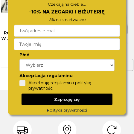
Czekają na Ciebie...
-10% NA ZEGARKI I BIŻUTERIĘ
-5% na smartwache
RÓŻNE OBLICZA SZAROŚCI
W ZEGARKACH CALVIN KLEIN
– SPRAWDŹ NASZE
PROPOZYCJE
Płeć
CZYTAJ WIĘCEJ
ZOBACZ WIĘCEJ
Akceptacja regulaminu
Akcetpuję regulamin i politykę
prywatności
DLACZEGO SWISS?
Zapisuję się
Polityka prywatności