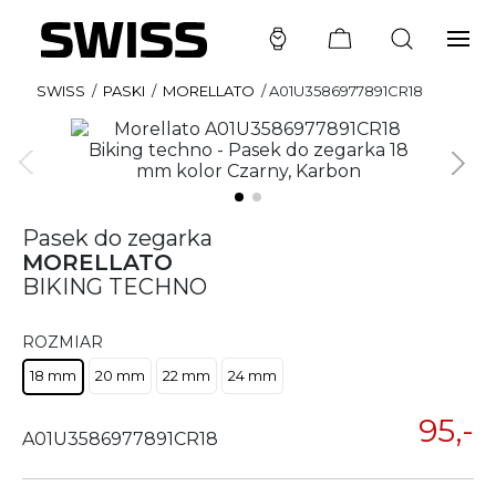
SWISS
/
PASKI
/
MORELLATO
/
A01U3586977891CR18
Pasek do zegarka
MORELLATO
BIKING TECHNO
ROZMIAR
18 mm
20 mm
22 mm
24 mm
95,-
A01U3586977891CR18