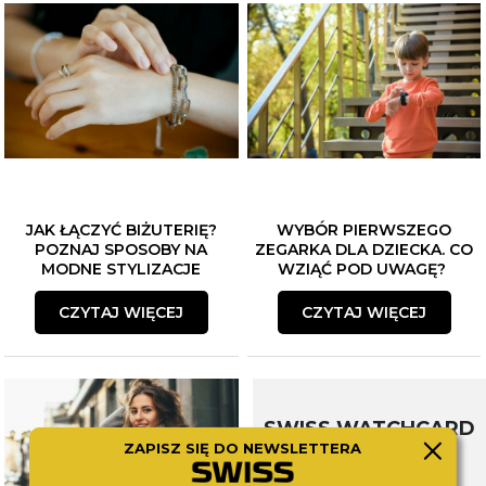
JAK ŁĄCZYĆ BIŻUTERIĘ?
WYBÓR PIERWSZEGO
POZNAJ SPOSOBY NA
ZEGARKA DLA DZIECKA. CO
MODNE STYLIZACJE
WZIĄĆ POD UWAGĘ?
CZYTAJ WIĘCEJ
CZYTAJ WIĘCEJ
SWISS WATCHCARD
ZAPISZ SIĘ DO NEWSLETTERA