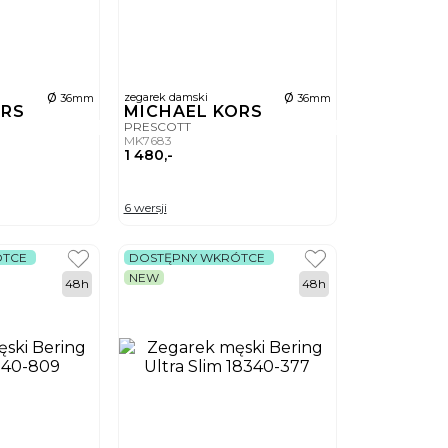
ø
ø
zegarek damski
36mm
36mm
ORS
MICHAEL KORS
PRESCOTT
MK7683
1 480,-
6 wersji
ÓTCE
DOSTĘPNY WKRÓTCE
NEW
48h
48h