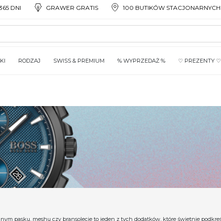
65 DNI
GRAWER GRATIS
100 BUTIKÓW STACJONARNYCH
KI
RODZAJ
SWISS & PREMIUM
% WYPRZEDAŻ %
♡ PREZENTY ♡
ym pasku, meshu czy bransolecie to jeden z tych dodatków, które świetnie podkreślą