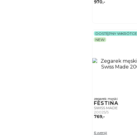
970,-
DOSTĘPNY WKRÓTCE
NEW
zegarek męski
FESTINA
SWISS MADE
20025/5
769,-
6 wersji