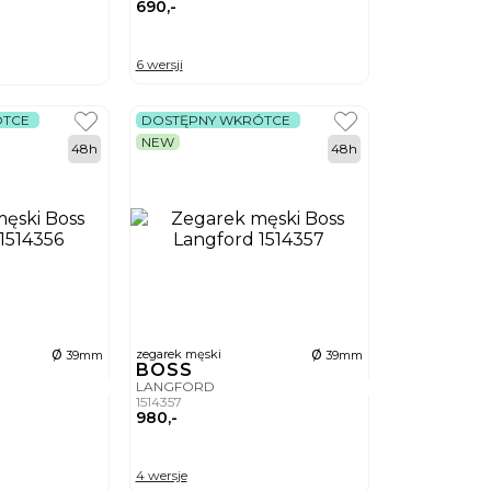
690,-
6 wersji
ÓTCE
DOSTĘPNY WKRÓTCE
NEW
48h
48h
ø
ø
zegarek męski
39mm
39mm
BOSS
LANGFORD
1514357
980,-
4 wersje