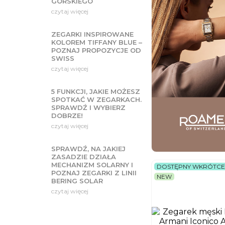
GÓRSKIEGO
czytaj więcej
ZEGARKI INSPIROWANE
KOLOREM TIFFANY BLUE –
POZNAJ PROPOZYCJE OD
SWISS
czytaj więcej
5 FUNKCJI, JAKIE MOŻESZ
SPOTKAĆ W ZEGARKACH.
SPRAWDŹ I WYBIERZ
DOBRZE!
czytaj więcej
SPRAWDŹ, NA JAKIEJ
ZASADZIE DZIAŁA
MECHANIZM SOLARNY I
DOSTĘPNY WKRÓTCE
POZNAJ ZEGARKI Z LINII
NEW
BERING SOLAR
czytaj więcej