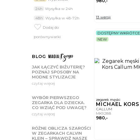
980,-
pomiar tętna, który doc
24h
Wysyłka w 24h
Taki zegarek to świetna opc
casualowych stylizacji, a n
13 wersji
48h
Wysyłka w 48-72h
Jak dobrać kolo
Dodaj do
Bez względu na to, czy wybi
DOSTĘPNY WKRÓTCE
naturalna to dobry wybór, 
porównywarki
NEW
zewnętrznych – zarysowani
codziennym użytkowaniu oraz
Dopasowanie mo
Do eleganckich, w tym bizn
pasek w stonowanym odcieni
JAK ŁĄCZYĆ BIŻUTERIĘ?
niebieskie, zielone, różowe
POZNAJ SPOSOBY NA
stylizacjach, strzałem w d
MODNE STYLIZACJE
SWISS ma dla C
czytaj więcej
Kiedyś zegarki miały za z
zegarek na pasku lub branso
WYBÓR PIERWSZEGO
zegarek męski
ZEGARKA DLA DZIECKA.
MICHAEL KOR
CO WZIĄĆ POD UWAGĘ?
CALLUM
MK9288
czytaj więcej
980,-
RÓŻNE OBLICZA SZAROŚCI
W ZEGARKACH CALVIN
KLEIN – SPRAWDŹ NASZE