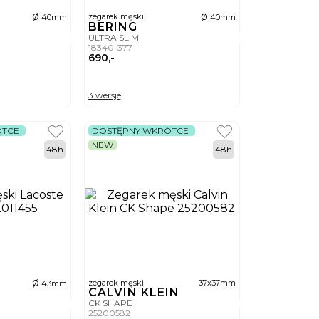
ø
ø
zegarek męski
40mm
40mm
BERING
ULTRA SLIM
18340-377
690,-
3 wersje
ÓTCE
DOSTĘPNY WKRÓTCE
NEW
48h
48h
ø
zegarek męski
37x37mm
43mm
CALVIN KLEIN
CK SHAPE
25200582