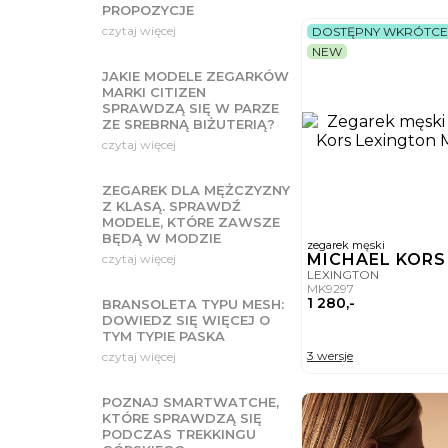
PROPOZYCJE
czytaj więcej
DOSTĘPNY WKRÓTCE
NEW
JAKIE MODELE ZEGARKÓW
MARKI CITIZEN
SPRAWDZĄ SIĘ W PARZE
ZE SREBRNĄ BIŻUTERIĄ?
czytaj więcej
ZEGAREK DLA MĘŻCZYZNY
Z KLASĄ. SPRAWDŹ
MODELE, KTÓRE ZAWSZE
BĘDĄ W MODZIE
zegarek męski
MICHAEL KOR
czytaj więcej
LEXINGTON
MK9297
1 280,-
BRANSOLETA TYPU MESH:
DOWIEDZ SIĘ WIĘCEJ O
TYM TYPIE PASKA
3 wersje
czytaj więcej
POZNAJ SMARTWATCHE,
KTÓRE SPRAWDZĄ SIĘ
PODCZAS TREKKINGU