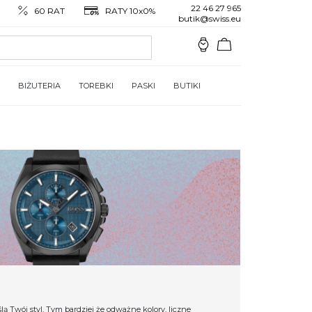
22 46 27 965
60 RAT
RATY 10x0%
butik@swiss.eu
BIŻUTERIA
TOREBKI
PASKI
BUTIKI
 Twój styl. Tym bardziej że odważne kolory, liczne