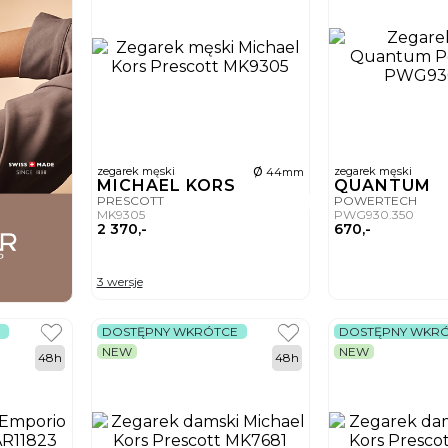
ø
zegarek męski
zegarek męski
44mm
MICHAEL KORS
QUANTUM
PRESCOTT
POWERTECH
MK9305
PWG930.350
2 370,-
670,-
3 wersje
DOSTĘPNY WKRÓTCE
DOSTĘPNY WKR
NEW
NEW
48h
48h