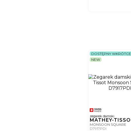
DOSTĘPNY WKRÓTCE
NEW
zegarek damski
MATHEY-TISS
MONSOON SQUARE
D7917PDI