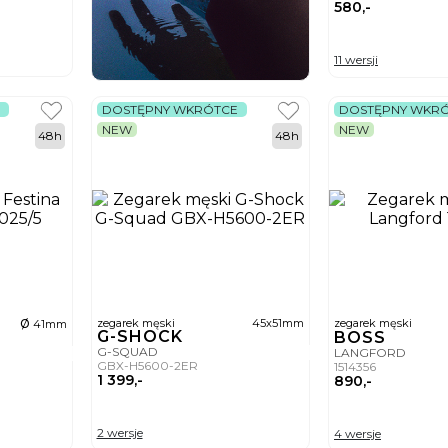
580,-
11 wersji
DOSTĘPNY WKRÓTCE
DOSTĘPNY WKR
NEW
NEW
48h
48h
ø
zegarek męski
45x51mm
zegarek męski
41mm
G-SHOCK
BOSS
G-SQUAD
LANGFORD
GBX-H5600-2ER
1514356
1 399,-
890,-
2 wersje
4 wersje