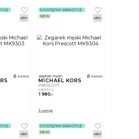
ÓTCE
DOSTĘPNY WKRÓTCE
NEW
48h
48h
ø
ø
zegarek męski
44mm
44mm
ORS
MICHAEL KORS
PRESCOTT
MK9304
1 980,-
3 wersje
ÓTCE
DOSTĘPNY WKRÓTCE
NEW
48h
48h