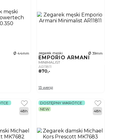
ø
ø
zegarek męski
44mm
39mm
EMPORIO ARMANI
MINIMALIST
AR11811
870,-
13 wersji
ÓTCE
DOSTĘPNY WKRÓTCE
NEW
48h
48h