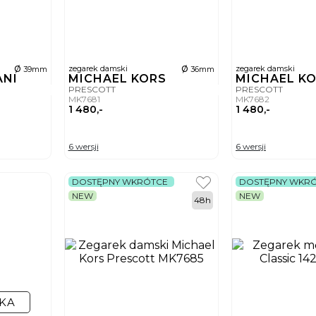
ø
ø
zegarek damski
zegarek damski
39mm
36mm
ANI
MICHAEL KORS
MICHAEL K
PRESCOTT
PRESCOTT
MK7681
MK7682
1 480,-
1 480,-
6 wersji
6 wersji
DOSTĘPNY WKRÓTCE
DOSTĘPNY WKR
NEW
NEW
48h
KA