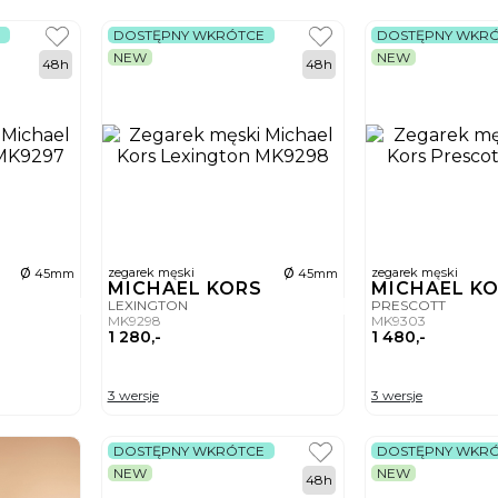
DOSTĘPNY WKRÓTCE
DOSTĘPNY WKR
NEW
NEW
48h
48h
ø
ø
zegarek męski
zegarek męski
45mm
45mm
S
MICHAEL KORS
MICHAEL K
LEXINGTON
PRESCOTT
MK9298
MK9303
1 280,-
1 480,-
3 wersje
3 wersje
DOSTĘPNY WKRÓTCE
DOSTĘPNY WKR
NEW
NEW
48h