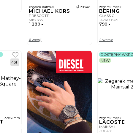
ø
zegarek damski
zegarek męski
28mm
MICHAEL KORS
BERING
PRESCOTT
CLASSIC
MK7685
14240-809
1 280,-
790,-
6 wersji
4 wersje
DOSTĘPNY WKR
NEW
48h
32x32mm
zegarek męski
OT
LACOSTE
MAINSAIL
2011455