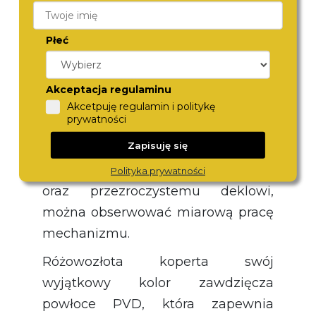
który uwielbia lotnictwo, sprawdź
model Ingersoll I00301. Jego design
Płeć
przypomina elementy deski
rozdzielczej w samolocie, a sam
czasomierz zachwyca swoim
Akceptacja regulaminu
wykonaniem. Jest to zegarek z
Akcetpuję regulamin i politykę
prywatności
mechanizmem automatycznym
,
Zapisuję się
typu „open heart”– dzięki
specjalnemu okienku w cyferblacie
Polityka prywatności
oraz przezroczystemu deklowi,
można obserwować miarową pracę
mechanizmu.
Różowozłota koperta swój
wyjątkowy kolor zawdzięcza
powłoce PVD, która zapewnia