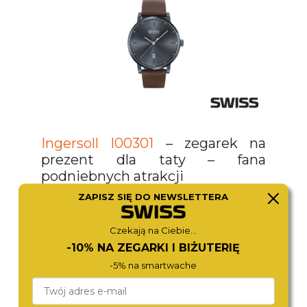
Ingersoll I00301
– zegarek na
prezent dla taty – fana
podniebnych atrakcji
ZAPISZ SIĘ DO NEWSLETTERA
Nie każdy, kto kocha przestworza,
musi być pilotem. Równie dobrze
Czekają na Ciebie...
można rozwijać swoją pasję na
-10% NA ZEGARKI I BIŻUTERIĘ
ziemi. Jeśli zależy Ci na tym, żeby
-5% na smartwache
kupić zegarek na prezent dla taty,