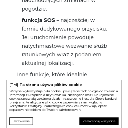
nadchodzących zmianach w
pogodzie,
funkcja SOS
– najczęściej w
formie dedykowanego przycisku.
Jej uruchomienie powoduje
natychmiastowe wezwanie służb
ratunkowych wraz z podaniem
aktualnej lokalizacji.
Inne funkcje, które idealnie
sprawdzą się w górach to np. licznik
(TM) Ta strona używa plików cookie
kroków, monitor kalorii czy
Witryna wykorzystuje pliki cookie i powiązane technologie do zbierania
informacji z urządzenia użytkownika. Niezbędne oraz Funkcjonalne
cookies sprawiają, że strona działa niezawodnie i jest dla Ciebie bardziej
powiadomienia o nawadnianiu.
przyjazna. Analityczne pliki cookie zapewniają nam wgląd w
korzystanie z witryny. Marketingowe cookies umożliwiają lepsze
Przydane mogą okazać się również
dopasowanie reklam do Twoich zainteresowań.
funkcje zdrowotne, w szczególności:
Ustawienia
Zaakceptuj wszystkie
pomiar tętna, pulsoksymetr,