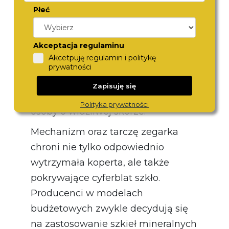
najczęściej sięgają po tworzywa
Płeć
silikonowe, które dobrze
dopasowują się do kształtu
Akceptacja regulaminu
nadgarstka, zapewniają
Akcetpuję regulamin i politykę
odpowiednią stabilność oraz są
prywatności
łatwe w czyszczeniu. Co więcej,
Zapisuję się
mogą być stosowane także przez
Polityka prywatności
osoby o wrażliwej skórze.
Mechanizm oraz tarczę zegarka
chroni nie tylko odpowiednio
wytrzymała koperta, ale także
pokrywające cyferblat szkło.
Producenci w modelach
budżetowych zwykle decydują się
na zastosowanie szkieł mineralnych