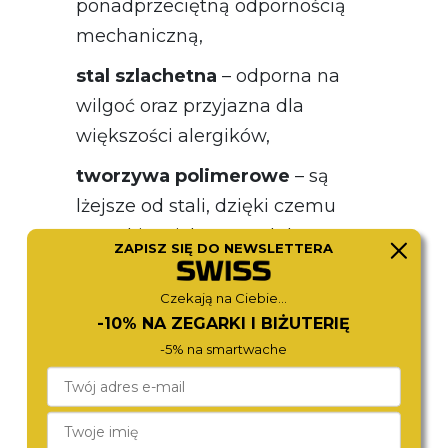
ponadprzeciętną odpornością
mechaniczną,
stal szlachetna
– odporna na
wilgoć oraz przyjazna dla
większości alergików,
tworzywa polimerowe
– są
lżejsze od stali, dzięki czemu
zegarki z nich wyprodukowane są
ZAPISZ SIĘ DO NEWSLETTERA
komfortowe w użytkowaniu.
Czekają na Ciebie...
W zegarkach dla aktywnych istotną
-10% NA ZEGARKI I BIŻUTERIĘ
rolę odgrywa również dobrze
-5% na smartwache
dobrany pasek. Tutaj z pewnością
nie sprawdza się masywne
bransolety czy paski ze skóry. Marki