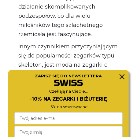
działanie skomplikowanych
podzespołów, co dla wielu
miłośników tego szlachetnego
rzemiosła jest fascynujące.
Innym czynnikiem przyczyniającym
się do popularności zegarków typu
skeleton, jest moda na zegarki o
niebanalnym designie. Odkryte
ZAPISZ SIĘ DO NEWSLETTERA
tarcze lub ich fragmenty są
Czekają na Ciebie...
uważane za eleganckie i
-10% NA ZEGARKI I BIŻUTERIĘ
wyrafinowane, dlatego modele te
-5% na smartwache
cieszą się zainteresowaniem wśród
osób, które chcą dodać sobie
prestiżu i podkreślić indywidualny