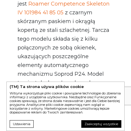
jest
Roamer Competence Skeleton
IV 101984 41 85 05
z czarnym
skórzanym paskiem i okrągłą
kopertą ze stali szlachetnej. Tarcza
tego modelu składa się z kilku
połączonych ze sobą okienek,
ukazujących poszczególne
elementy automatycznego
mechanizmu Soprod P24. Model
ten jest doskonałym dowodem na
(TM) Ta strona używa plików cookie
to, że zegarek skeleton może być
Witryna wykorzystuje pliki cookie i powiązane technologie do zbierania
informacji z urządzenia użytkownika. Niezbędne oraz Funkcjonalne
bardzo elegancki i doskonale
cookies sprawiają, że strona działa niezawodnie i jest dla Ciebie bardziej
przyjazna. Analityczne pliki cookie zapewniają nam wgląd w
sprawdzi się jako dodatek na
korzystanie z witryny. Marketingowe cookies umożliwiają lepsze
dopasowanie reklam do Twoich zainteresowań.
najbardziej uroczyste okazje.
Ustawienia
Zaakceptuj wszystkie