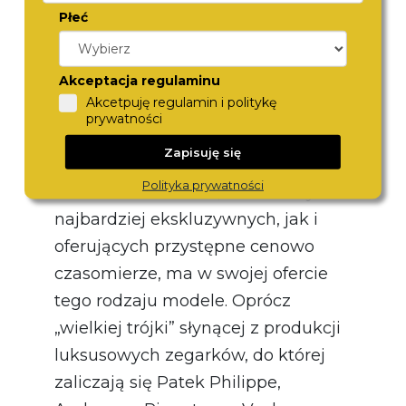
styl.
Płeć
Jakie marki słyną z projektów
zegarków skeleton?
Akceptacja regulaminu
Akcetpuję regulamin i politykę
Jeśli poszukujesz modelu z
prywatności
widocznym mechanizmem, mamy
Zapisuję się
dla Ciebie świetną wiadomość –
Polityka prywatności
bardzo wiele marek, zarówno tych
najbardziej ekskluzywnych, jak i
oferujących przystępne cenowo
czasomierze, ma w swojej ofercie
tego rodzaju modele. Oprócz
„wielkiej trójki” słynącej z produkcji
luksusowych zegarków, do której
zaliczają się Patek Philippe,