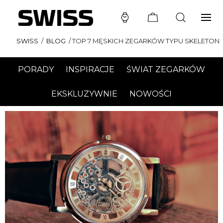
SWISS
/
BLOG
/
TOP 7 MĘSKICH ZEGARKÓW TYPU SKELETON
PORADY
INSPIRACJE
ŚWIAT ZEGARKÓW
EKSKLUZYWNIE
NOWOŚCI