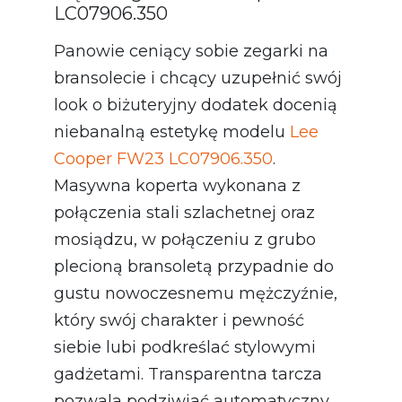
LC07906.350
Panowie ceniący sobie zegarki na
bransolecie i chcący uzupełnić swój
look o biżuteryjny dodatek docenią
niebanalną estetykę modelu
Lee
Cooper FW23 LC07906.350
.
Masywna koperta wykonana z
połączenia stali szlachetnej oraz
mosiądzu, w połączeniu z grubo
plecioną bransoletą przypadnie do
gustu nowoczesnemu mężczyźnie,
który swój charakter i pewność
siebie lubi podkreślać stylowymi
gadżetami. Transparentna tarcza
pozwala podziwiać automatyczny