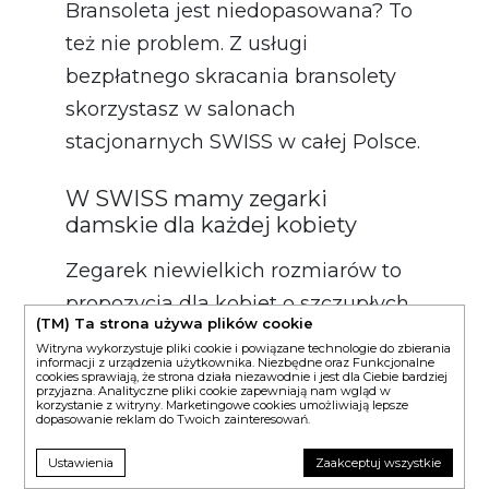
Bransoleta jest niedopasowana? To
też nie problem. Z usługi
bezpłatnego skracania bransolety
skorzystasz w salonach
stacjonarnych SWISS w całej Polsce.
W SWISS mamy zegarki
damskie dla każdej kobiety
Zegarek niewielkich rozmiarów to
propozycja dla kobiet o szczupłych
(TM) Ta strona używa plików cookie
nadgarstkach, jednak nie tylko dla
Witryna wykorzystuje pliki cookie i powiązane technologie do zbierania
informacji z urządzenia użytkownika. Niezbędne oraz Funkcjonalne
nich. To także doskonała opcja dla
cookies sprawiają, że strona działa niezawodnie i jest dla Ciebie bardziej
przyjazna. Analityczne pliki cookie zapewniają nam wgląd w
każdej z Was, która od zegarka
korzystanie z witryny. Marketingowe cookies umożliwiają lepsze
dopasowanie reklam do Twoich zainteresowań.
oczekuje, że będzie mocno się
wyróżniał, a jednocześnie wciąż
Ustawienia
Zaakceptuj wszystkie