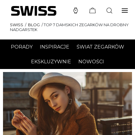
SWISS
/
BLOG
/
TOP 7 DAMSKICH ZEGARKÓW NA DROBNY
NADGARSTEK
PORADY
INSPIRACJE
ŚWIAT ZEGARKÓW
EKSKLUZYWNIE
NOWOŚCI