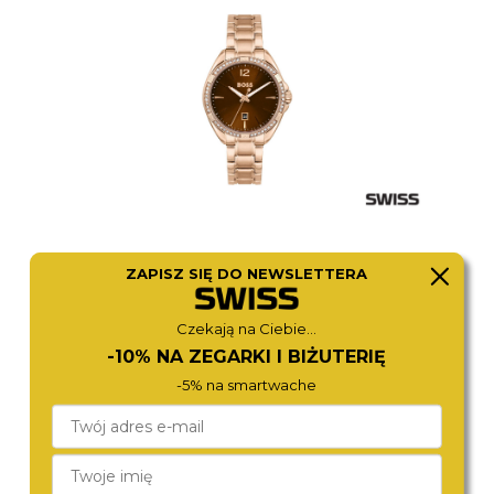
Damski zegarek Hugo Boss
ZAPISZ SIĘ DO NEWSLETTERA
Chain 1502590
Czekają na Ciebie...
Numer dwa to zegarek, który
-10% NA ZEGARKI I BIŻUTERIĘ
zaskakuje pięknym detalem.
Hugo
-5% na smartwache
Boss Chain 1502590
to projekt
harmonijny i ekspresyjny zarazem.
Idealny dla kobiet lubiących