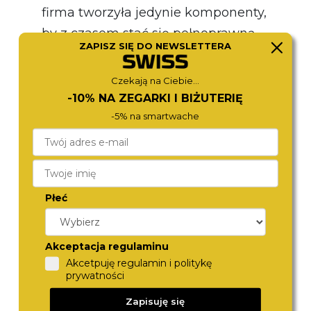
firma tworzyła jedynie komponenty,
by z czasem stać się pełnoprawną
ZAPISZ SIĘ DO NEWSLETTERA
manufakturą zegarmistrzowską z
działalnością prowadzoną na
Czekają na Ciebie...
wszystkich znaczących rynkach. Do
-10% NA ZEGARKI I BIŻUTERIĘ
dziś marka Roamer kultywuje
-5% na smartwache
tradycję poszanowania kunsztu
zegarmistrzowskiego i podążania
ścieżką innowacji starając się przy
Płeć
tym zachować jak najwięcej ze
swojej wieloletniej kultury.
Dla kogo?
Akceptacja regulaminu
Jeśli lubisz posłuchać muzyki z płyt
Akcetpuję regulamin i politykę
prywatności
winylowych? Cenisz sobie zasady
Zapisuję się
savoir-vivre’u? Nie jesteś jednak