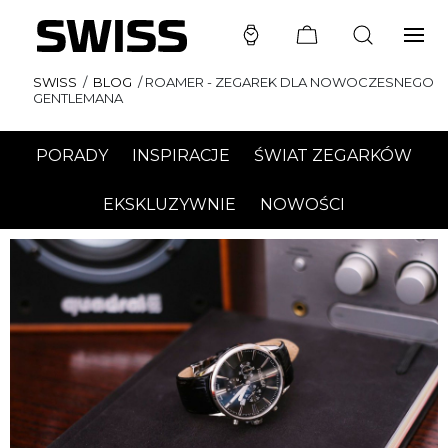
SWISS
/
BLOG
/
ROAMER - ZEGAREK DLA NOWOCZESNEGO
GENTLEMANA
PORADY
INSPIRACJE
ŚWIAT ZEGARKÓW
EKSKLUZYWNIE
NOWOŚCI