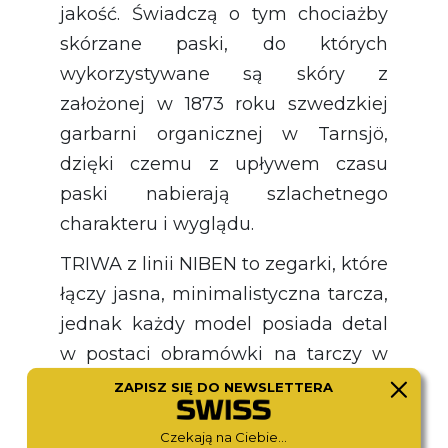
jakość. Świadczą o tym chociażby
skórzane paski, do których
wykorzystywane są skóry z
założonej w 1873 roku szwedzkiej
garbarni organicznej w Tarnsjö,
dzięki czemu z upływem czasu
paski nabierają szlachetnego
charakteru i wyglądu.
TRIWA z linii NIBEN to zegarki, które
łączy jasna, minimalistyczna tarcza,
jednak każdy model posiada detal
w postaci obramówki na tarczy w
różnym kolorze. Na samej tarczy
ZAPISZ SIĘ DO NEWSLETTERA
zastosowano też delikatną fakturę,
Czekają na Ciebie...
co nadaje zegarkowi kolejnego