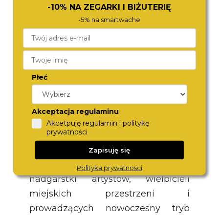
-10% NA ZEGARKI I BIŻUTERIĘ
designerskiego smaczku.
-5% na smartwache
Kolorystyka jest stonowana, jednak
różnorodna, podobnie jak
paski
zegarków
. Mamy bowiem do
wyboru zarówno bransoletę, skórę i
Płeć
paski materiałowe. To sprawi, że w
tych pięknych zegarkach na pewno
Akceptacja regulaminu
odnajdziesz zestawienie dla siebie.
Akcetpuję regulamin i politykę
prywatności
Wszystkie modele TRIWA są
kwintesencją skandynawskiego
Zapisuję się
wzornictwa i idealnie pasują na
Polityka prywatności
nadgarstki artystów, wielbicieli
miejskich przestrzeni i
prowadzących nowoczesny tryb