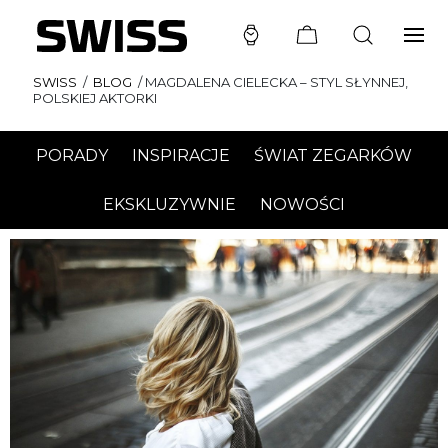
SWISS
/
BLOG
/
MAGDALENA CIELECKA – STYL SŁYNNEJ,
POLSKIEJ AKTORKI
PORADY
INSPIRACJE
ŚWIAT ZEGARKÓW
EKSKLUZYWNIE
NOWOŚCI