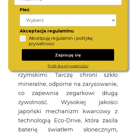
punkciki tuż w centralnym punkcie
Płeć
cyferblatu. Dzięki takiemu
rozwiązaniu tarcza zyskuje głębię.
Oprócz tego na cyferblacie
Akceptacja regulaminu
umieszczono również wskazówki
Akcetpuję regulamin i politykę
prywatności
oraz kwadratowe kryształki,
Zapisuję się
zastępujące godzinę – jedynie 12.00
i 6.00 oznaczone są cyframi
Polityka prywatności
rzymskimi. Tarczę chroni szkło
mineralne, odporne na zarysowanie,
co zapewnia zegarkowi długą
żywotność. Wysokiej jakości
japoński mechanizm kwarcowy z
technologią Eco-Drive, która zasila
baterię światłem słonecznym,