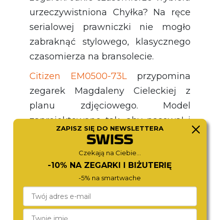
urzeczywistniona Chyłka? Na ręce
serialowej prawniczki nie mogło
zabraknąć stylowego, klasycznego
czasomierza na bransolecie.
Citizen EM0500-73L
przypomina
zegarek Magdaleny Cieleckiej z
planu zdjęciowego. Model
zaprojektowano tak, aby pasował i
ZAPISZ SIĘ DO NEWSLETTERA
do casualowych stylizacji, i tych o
bardziej formalnym charakterze. W
Czekają na Ciebie...
tym zegarku na pierwszy plan
-10% NA ZEGARKI I BIŻUTERIĘ
-5% na smartwache
wysuwa się tarcza w kolorze
intensywnego granatu, którą zdobią
małe kwadraty, przechodzące w