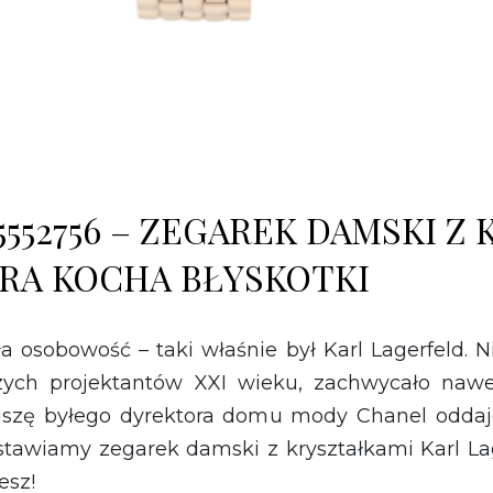
552756 – ZEGAREK DAMSKI Z
ÓRA KOCHA BŁYSKOTKI
a osobowość – taki właśnie był Karl Lagerfeld. 
jszych projektantów XXI wieku, zachwycało nawe
uszę byłego dyrektora domu mody Chanel odda
tawiamy zegarek damski z kryształkami Karl La
esz!