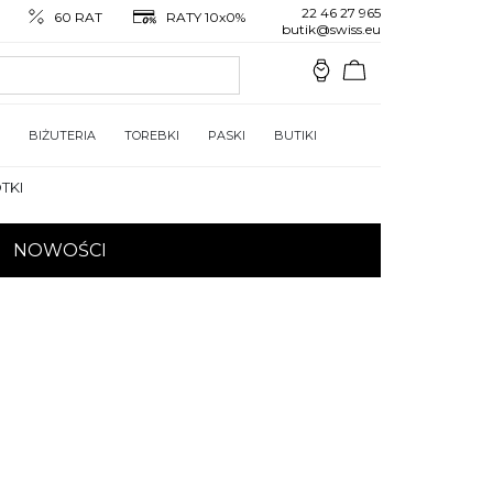
22 46 27 965
60 RAT
RATY 10x0%
butik@swiss.eu
BIŻUTERIA
TOREBKI
PASKI
BUTIKI
TKI
NOWOŚCI