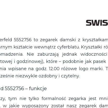
rfeld 5552756 to zegarek damski z kryształkami
nym kształcie wewnątrz cyferblatu. Kryształki różn
romadzenia. Nie zaburzają jednak widoczności
wej i godzinowej), które – podobnie jak pasek 
łnia wpisane na godz. 12.00 różowe logo marki
cześnie niezwykle ozdobny i czytelny.
d 5552756 – funkcje
zy, tym nie tylko formalność zegarka jest mni
ji, w jakie wyposażony został nasz zegarek dam