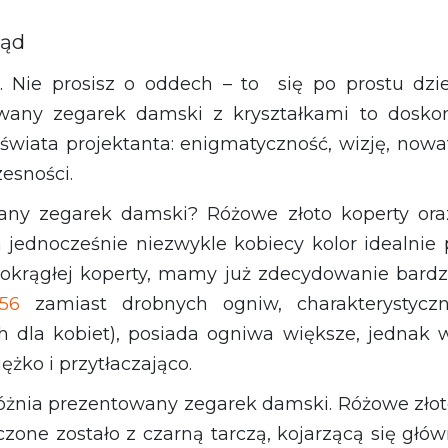
ląd
m. Nie prosisz o oddech – to się po prostu dzi
owany zegarek damski z kryształkami to dosko
 świata projektanta: enigmatyczność, wizję, now
zesności.
any zegarek damski? Różowe złoto koperty ora
 a jednocześnie niezwykle kobiecy kolor idealnie 
 okrągłej koperty, mamy już zdecydowanie bard
56
zamiast drobnych ogniw, charakterystyczn
h dla kobiet), posiada ogniwa większe, jednak 
żko i przytłaczająco.
óżnia prezentowany zegarek damski. Różowe złot
czone zostało z czarną tarczą, kojarzącą się g