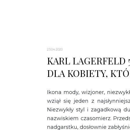
23.04.2020
KARL LAGERFELD 5
DLA KOBIETY, KT
Ikona mody, wizjoner, niezwykł
wziął się jeden z najsłynnie
Niezwykły styl i zagadkową d
nazwiskiem czasomierz. Przeds
nadgarstku, dosłownie zabłyśni