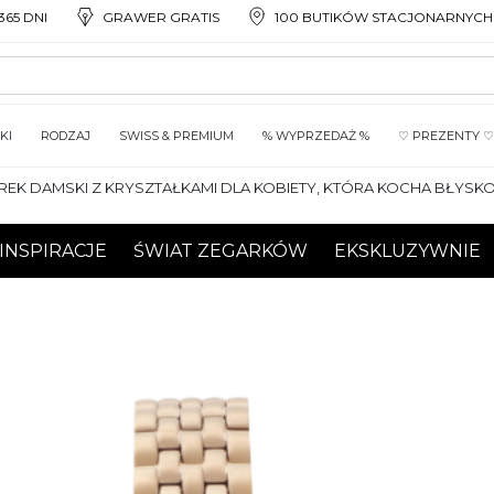
65 DNI
GRAWER GRATIS
100 BUTIKÓW STACJONARNYCH
KI
RODZAJ
SWISS & PREMIUM
% WYPRZEDAŻ %
♡ PREZENTY ♡
AREK DAMSKI Z KRYSZTAŁKAMI DLA KOBIETY, KTÓRA KOCHA BŁYSKO
INSPIRACJE
ŚWIAT ZEGARKÓW
EKSKLUZYWNIE