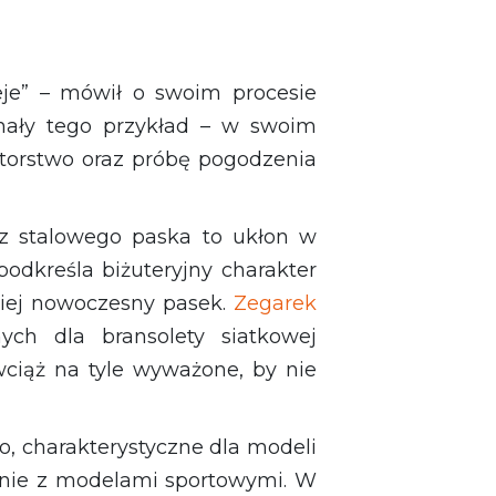
eje” – mówił o swoim procesie
nały tego przykład – w swoim
atorstwo oraz próbę pogodzenia
z stalowego paska to ukłon w
podkreśla biżuteryjny charakter
ziej nowoczesny pasek.
Zegarek
ych dla bransolety siatkowej
wciąż na tyle wyważone, by nie
o, charakterystyczne dla modeli
łównie z modelami sportowymi. W