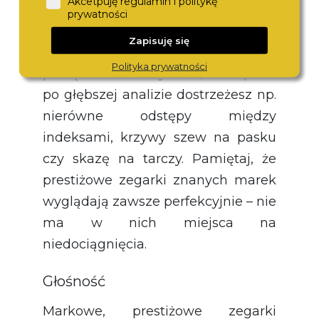
Akcetpuję regulamin i politykę
drobnym elementom zegarka.
prywatności
Dobrze wykonana podróbka może
Zapisuję się
na pierwszy rzut oka wyglądać
Polityka prywatności
porządnie i estetycznie, a dopiero
po głębszej analizie dostrzeżesz np.
nierówne odstępy między
indeksami, krzywy szew na pasku
czy skazę na tarczy. Pamiętaj, że
prestiżowe zegarki znanych marek
wyglądają zawsze perfekcyjnie – nie
ma w nich miejsca na
niedociągnięcia.
Głośność
Markowe, prestiżowe zegarki