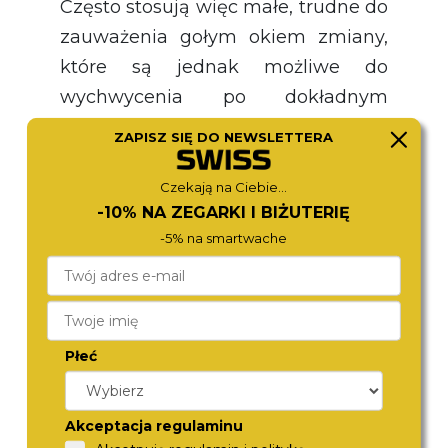
Często stosują więc małe, trudne do
zauważenia gołym okiem zmiany,
które są jednak możliwe do
wychwycenia po dokładnym
obejrzeniu. Porównuj dokładnie nie
ZAPISZ SIĘ DO NEWSLETTERA
tylko logo na opakowaniu, ale
również to umieszczone
Czekają na Ciebie...
-10% NA ZEGARKI I BIŻUTERIĘ
bezpośrednio na tarczy czy
-5% na smartwache
kopercie zegarka. Najlepiej jako
wzór oryginalnego logo wykorzystaj
materiały z oficjalnej strony
internetowej producenta.
Płeć
Jakość wykonania
Akceptacja regulaminu
Przypatrz się dokładnie wszystkim