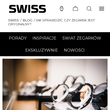
SWISS
/
BLOG
/
JAK SPRAWDZIĆ, CZY ZEGAREK JEST
ORYGINALNY?
PORADY
INSPIRACJE
ŚWIAT ZEGARKÓW
EKSKLUZYWNIE
NOWOŚCI