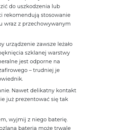
zić do uszkodzenia lub
ci rekomendują stosowanie
ku wraz z przechowywanym
 by urządzenie zawsze leżało
pęknięcia szklanej warstwy
eralne jest odporne na
afirowego – trudniej je
owiednik.
emnie. Nawet delikatny kontakt
e już prezentować się tak
, wyjmij z niego baterię.
ozlana bateria może trwale