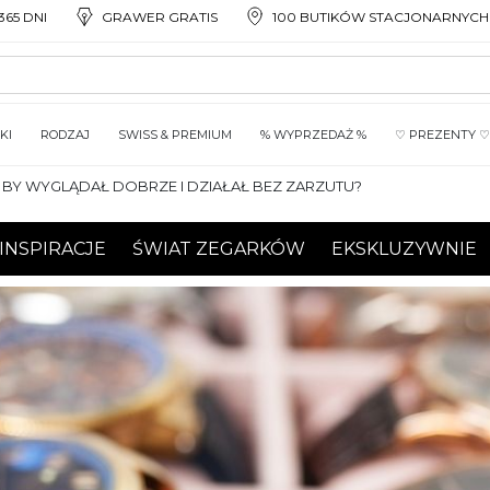
65 DNI
GRAWER GRATIS
100 BUTIKÓW STACJONARNYCH
KI
RODZAJ
SWISS & PREMIUM
% WYPRZEDAŻ %
♡ PREZENTY ♡
BY WYGLĄDAŁ DOBRZE I DZIAŁAŁ BEZ ZARZUTU?
INSPIRACJE
ŚWIAT ZEGARKÓW
EKSKLUZYWNIE