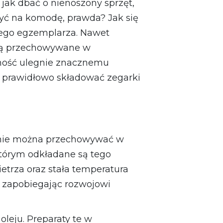
jak dbać o nienoszony sprzęt,
żyć na komodę, prawda? Jak się
onego egzemplarza. Nawet
ędą przechowywane w
lność ulegnie znacznemu
jak prawidłowo składować zegarki
ów nie można przechowywać w
 którym odkładane są tego
etrza oraz stała temperatura
 zapobiegając rozwojowi
leju. Preparaty te w