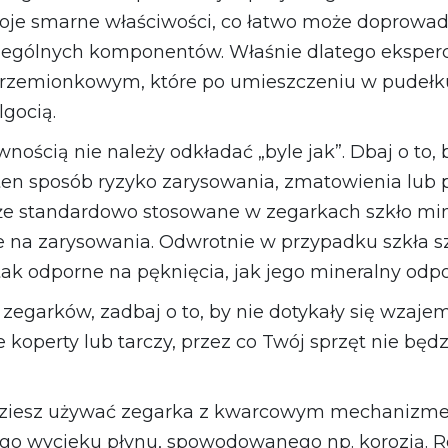
oje smarne właściwości, co łatwo może doprowad
czególnych komponentów. Właśnie dlatego eksper
krzemionkowym, które po umieszczeniu w pudeł
lgocią.
wnością nie należy odkładać „byle jak”. Dbaj o to,
 ten sposób ryzyko zarysowania, zmatowienia lub 
 że standardowo stosowane w zegarkach szkło min
e na zarysowania. Odwrotnie w przypadku szkła sz
 tak odporne na pęknięcia, jak jego mineralny odp
ka zegarków, zadbaj o to, by nie dotykały się wzaj
perty lub tarczy, przez co Twój sprzęt nie będzi
będziesz używać zegarka z kwarcowym mechanizmem
go wycieku płynu, spowodowanego np. korozją. R