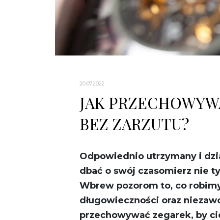
20.07.2022
JAK PRZECHOWYWA
BEZ ZARZUTU?
Odpowiednio utrzymany i dzia
dbać o swój czasomierz nie t
Wbrew pozorom to, co robimy 
długowieczności oraz niezaw
przechowywać zegarek, by cie