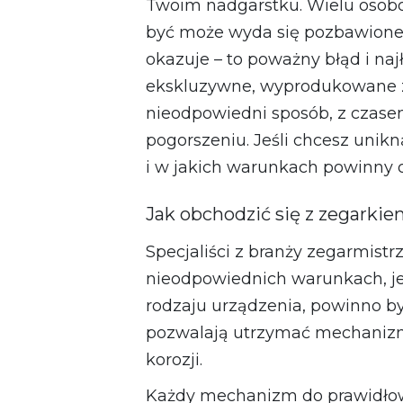
Twoim nadgarstku. Wielu osobom
być może wyda się pozbawione s
okazuje – to poważny błąd i na
ekskluzywne, wyprodukowane z 
nieodpowiedni sposób, z czase
pogorszeniu. Jeśli chcesz unikn
i w jakich warunkach powinny o
Jak obchodzić się z zegarki
Specjaliści z branży zegarmis
nieodpowiednich warunkach, jeś
rodzaju urządzenia, powinno by
pozwalają utrzymać mechanizm 
korozji.
Każdy mechanizm do prawidłowe