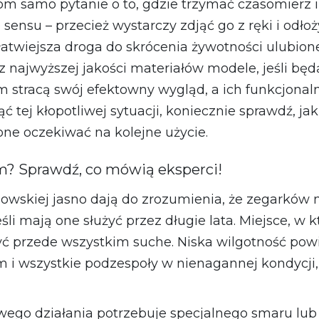
 samo pytanie o to, gdzie trzymać czasomierz i 
ensu – przecież wystarczy zdjąć go z ręki i odło
jłatwiejsza droga do skrócenia żywotności ulubi
najwyższej jakości materiałów modele, jeśli b
m stracą swój efektowny wygląd, a ich funkcjona
ąć tej kłopotliwej sytuacji, koniecznie sprawdź, 
ne oczekiwać na kolejne użycie.
em? Sprawdź, co mówią eksperci!
trzowskiej jasno dają do zrozumienia, że zegark
li mają one służyć przez długie lata. Miejsce, w
ć przede wszystkim suche. Niska wilgotność powi
i wszystkie podzespoły w nienagannej kondycji,
go działania potrzebuje specjalnego smaru lub o