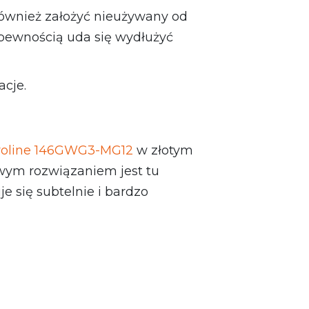
również założyć nieużywany od
z pewnością uda się wydłużyć
acje.
aroline 146GWG3-MG12
w złotym
awym rozwiązaniem jest tu
e się subtelnie i bardzo