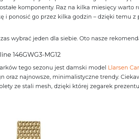
stałe komponenty. Raz na kilka miesięcy warto 
ę i ponosić go przez kilka godzin – dzięki temu 
Czas wybrać jeden dla siebie. Oto nasze rekomend
oline 146GWG3-MG12
arków tego sezonu jest damski model
Llarsen C
ign oraz najnowsze, minimalistyczne trendy. Ciek
ety ze stali mesh, dzięki której zegarek prezentuj