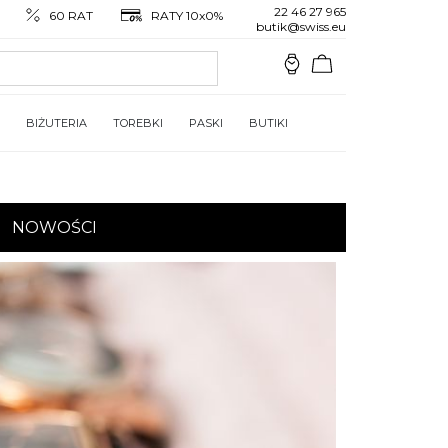
22 46 27 965
60 RAT
RATY 10x0%
butik@swiss.eu
BIŻUTERIA
TOREBKI
PASKI
BUTIKI
NOWOŚCI