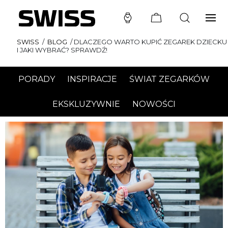
SWISS
/
BLOG
/
DLACZEGO WARTO KUPIĆ ZEGAREK DZIECKU
I JAKI WYBRAĆ? SPRAWDŹ!
PORADY
INSPIRACJE
ŚWIAT ZEGARKÓW
EKSKLUZYWNIE
NOWOŚCI