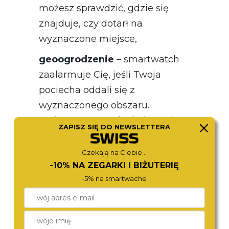
możesz sprawdzić, gdzie się
znajduje, czy dotarł na
wyznaczone miejsce,
geoogrodzenie
– smartwatch
zaalarmuje Cię, jeśli Twoja
pociecha oddali się z
wyznaczonego obszaru.
Wykorzystasz tę funkcję zarówno
ZAPISZ SIĘ DO NEWSLETTERA
wtedy, gdy dziecko samo bawi się
w ogrodzie – zegarek poinformuje,
Czekają na Ciebie...
-10% NA ZEGARKI I BIŻUTERIĘ
gdy wyjdzie poza posesję – jak i
-5% na smartwache
podczas jego pobytu poza
domem, na przykład,
kiedy odwiedza sąsiadów lub
udaje się na plac zabaw i chcesz