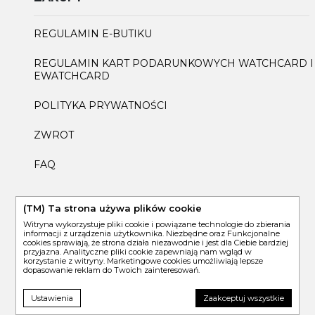
REGULAMIN E-BUTIKU
REGULAMIN KART PODARUNKOWYCH WATCHCARD I
EWATCHCARD
POLITYKA PRYWATNOŚCI
ZWROT
FAQ
(TM) Ta strona używa plików cookie
USŁUGI
Witryna wykorzystuje pliki cookie i powiązane technologie do zbierania
informacji z urządzenia użytkownika. Niezbędne oraz Funkcjonalne
cookies sprawiają, że strona działa niezawodnie i jest dla Ciebie bardziej
SERWIS i REKLAMACJE
przyjazna. Analityczne pliki cookie zapewniają nam wgląd w
korzystanie z witryny. Marketingowe cookies umożliwiają lepsze
dopasowanie reklam do Twoich zainteresowań.
DOSTAWA
Ustawienia
Zaakceptuj wszystkie
B2B - KLIENT BIZNESOWY