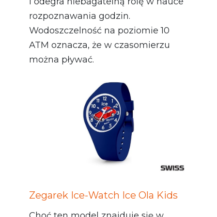
i odegra niebagatelną rolę w nauce
rozpoznawania godzin.
Wodoszczelność na poziomie 10
ATM oznacza, że w czasomierzu
można pływać.
Zegarek Ice-Watch Ice Ola Kids
Choć ten model znajduje się w