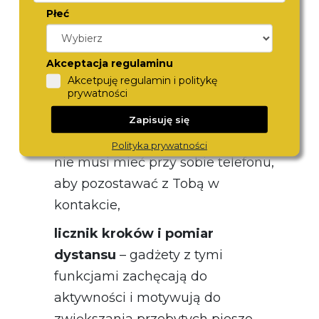
Płeć
mieć pewność, że na nim
pozostanie,
Akceptacja regulaminu
budzik
– ułatwi uczniowi
Akcetpuję regulamin i politykę
punktualne wstawanie do szkoły i
prywatności
zapobiegnie spóźnieniom,
Zapisuję się
wykonywanie połączeń
– dziecko
Polityka prywatności
nie musi mieć przy sobie telefonu,
aby pozostawać z Tobą w
kontakcie,
licznik kroków i pomiar
dystansu
– gadżety z tymi
funkcjami zachęcają do
aktywności i motywują do