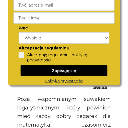
margines błędu we wskazywaniu
czasu wynosi zaledwie 1 sekundę na
1 000 000 lat!
Płeć
Akceptacja regulaminu
Akcetpuję regulamin i politykę
prywatności
Zapisuję się
Polityka prywatności
Poza wspomnianym suwakiem
logarytmicznym, który powinien
mieć każdy dobry zegarek dla
matematyka, czasomierz