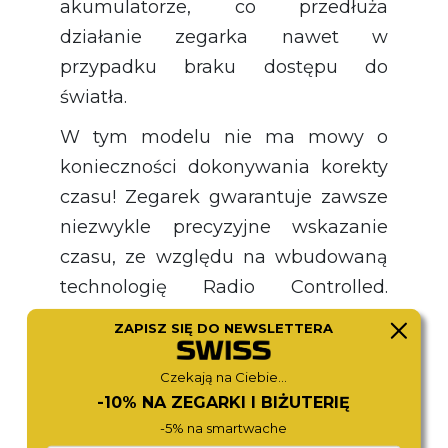
akumulatorze, co przedłuża
działanie zegarka nawet w
przypadku braku dostępu do
światła.
W tym modelu nie ma mowy o
konieczności dokonywania korekty
czasu! Zegarek gwarantuje zawsze
niezwykle precyzyjne wskazanie
czasu, ze względu na wbudowaną
technologię Radio Controlled.
Pozwala ona na synchronizację z
ZAPISZ SIĘ DO NEWSLETTERA
zegarem atomowym i
automatyczną autokorektę godziny
Czekają na Ciebie...
-10% NA ZEGARKI I BIŻUTERIĘ
oraz daty, zgodnie z jego
-5% na smartwache
wskazaniami. Dzięki temu