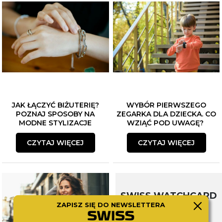
JAK ŁĄCZYĆ BIŻUTERIĘ?
WYBÓR PIERWSZEGO
POZNAJ SPOSOBY NA
ZEGARKA DLA DZIECKA. CO
MODNE STYLIZACJE
WZIĄĆ POD UWAGĘ?
CZYTAJ WIĘCEJ
CZYTAJ WIĘCEJ
SWISS WATCHCARD
ZAPISZ SIĘ DO NEWSLETTERA