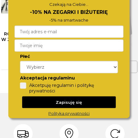
Czekają na Ciebie...
-10% NA ZEGARKI I BIŻUTERIĘ
-5% na smartwache
RÓŻNE OBLICZA SZAROŚCI
W ZEGARKACH CALVIN KLEIN
– SPRAWDŹ NASZE
PROPOZYCJE
Płeć
CZYTAJ WIĘCEJ
ZOBACZ WIĘCEJ
Akceptacja regulaminu
Akcetpuję regulamin i politykę
prywatności
DLACZEGO SWISS?
Zapisuję się
Polityka prywatności