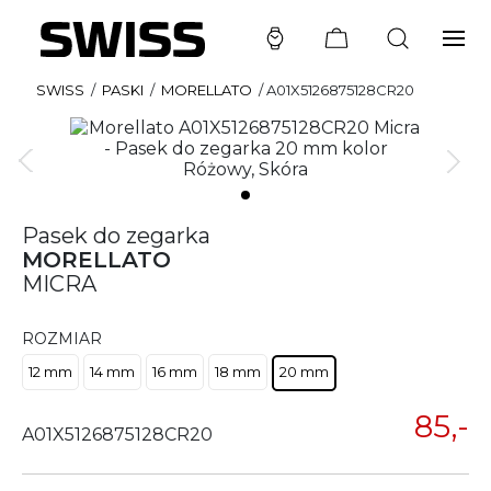
SWISS
/
PASKI
/
MORELLATO
/
A01X5126875128CR20
Pasek do zegarka
MORELLATO
MICRA
ROZMIAR
12 mm
14 mm
16 mm
18 mm
20 mm
85,-
A01X5126875128CR20