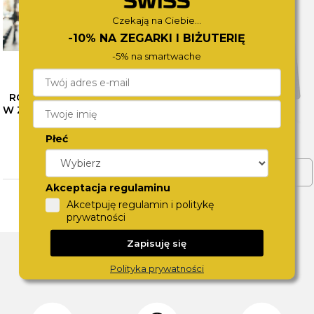
Czekają na Ciebie...
-10% NA ZEGARKI I BIŻUTERIĘ
-5% na smartwache
RÓŻNE OBLICZA SZAROŚCI
W ZEGARKACH CALVIN KLEIN
– SPRAWDŹ NASZE
PROPOZYCJE
Płeć
CZYTAJ WIĘCEJ
ZOBACZ WIĘCEJ
Akceptacja regulaminu
Akcetpuję regulamin i politykę
prywatności
Zapisuję się
DLACZEGO SWISS?
Polityka prywatności