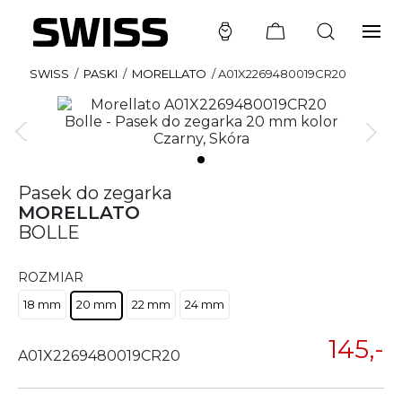
SWISS
/
PASKI
/
MORELLATO
/
A01X2269480019CR20
Pasek do zegarka
MORELLATO
BOLLE
ROZMIAR
18 mm
20 mm
22 mm
24 mm
145,-
A01X2269480019CR20