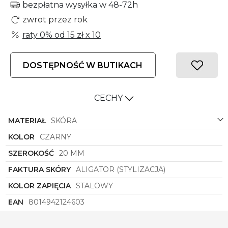
bezpłatna wysyłka w 48-72h
zwrot przez rok
raty 0% od
15 zł
x 10
DOSTĘPNOŚĆ W BUTIKACH
CECHY
MATERIAŁ
SKÓRA
KOLOR
CZARNY
SZEROKOŚĆ
20 MM
FAKTURA SKÓRY
ALIGATOR (STYLIZACJA)
KOLOR ZAPIĘCIA
STALOWY
EAN
8014942124603