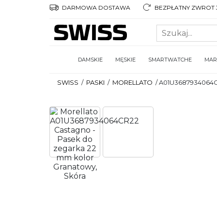
DARMOWA DOSTAWA
BEZPŁATNY ZWROT 3
DAMSKIE
MĘSKIE
SMARTWATCHE
MAR
SWISS
/
PASKI
/
MORELLATO
/
A01U3687934064