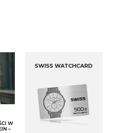
SWISS WATCHCARD
ŚCI W
IN –