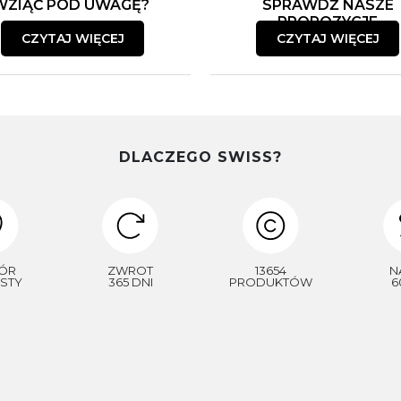
WZIĄĆ POD UWAGĘ?
SPRAWDŹ NASZE
PROPOZYCJE
CZYTAJ WIĘCEJ
CZYTAJ WIĘCEJ
DLACZEGO SWISS?
ÓR
ZWROT
13654
N
STY
365 DNI
PRODUKTÓW
6