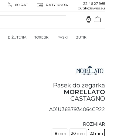
22 46 27 965
60 RAT
RATY 10x0%
butik@swiss.eu
BIŻUTERIA
TOREBKI
PASKI
BUTIKI
Pasek do zegarka
MORELLATO
CASTAGNO
A01U3687934064CR22
ROZMIAR
18 mm
20 mm
22 mm