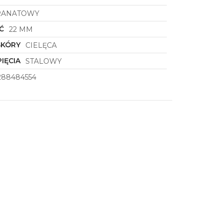
RANATOWY
Ć
22 MM
SKÓRY
CIELĘCA
IĘCIA
STALOWY
288484554