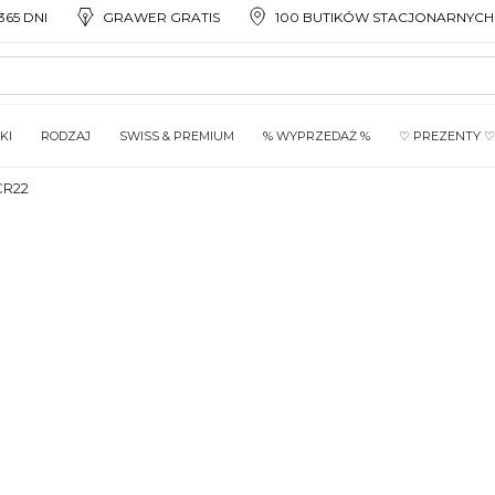
65 DNI
GRAWER GRATIS
100 BUTIKÓW STACJONARNYCH
KI
RODZAJ
SWISS & PREMIUM
% WYPRZEDAŻ %
♡ PREZENTY ♡
CR22