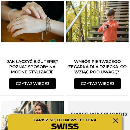
JAK ŁĄCZYĆ BIŻUTERIĘ?
WYBÓR PIERWSZEGO
POZNAJ SPOSOBY NA
ZEGARKA DLA DZIECKA. CO
MODNE STYLIZACJE
WZIĄĆ POD UWAGĘ?
CZYTAJ WIĘCEJ
CZYTAJ WIĘCEJ
SWISS WATCHCARD
ZAPISZ SIĘ DO NEWSLETTERA