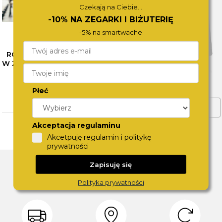
Czekają na Ciebie...
-10% NA ZEGARKI I BIŻUTERIĘ
-5% na smartwache
RÓŻNE OBLICZA SZAROŚCI
W ZEGARKACH CALVIN KLEIN
– SPRAWDŹ NASZE
PROPOZYCJE
Płeć
CZYTAJ WIĘCEJ
ZOBACZ WIĘCEJ
Akceptacja regulaminu
Akcetpuję regulamin i politykę
prywatności
DLACZEGO SWISS?
Zapisuję się
Polityka prywatności