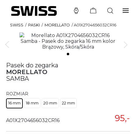
SWISS
/
PASKI
/
MORELLATO
/
A01X2704656032CR16
Pasek do zegarka
MORELLATO
SAMBA
ROZMIAR
16 mm
18 mm
20 mm
22 mm
95,-
A01X2704656032CR16