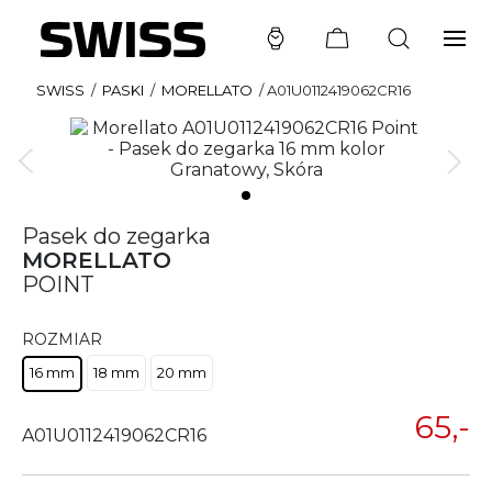
SWISS
/
PASKI
/
MORELLATO
/
A01U0112419062CR16
Pasek do zegarka
MORELLATO
POINT
ROZMIAR
16 mm
18 mm
20 mm
65,-
A01U0112419062CR16