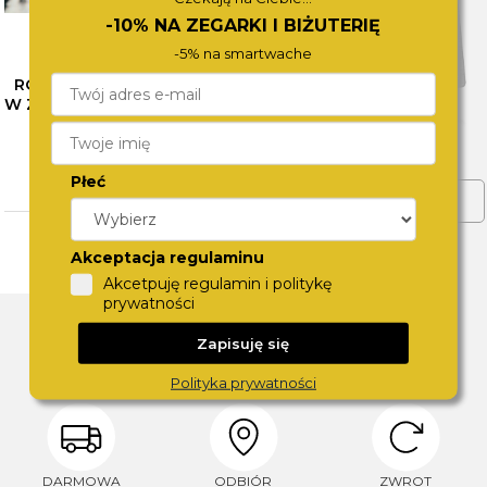
-10% NA ZEGARKI I BIŻUTERIĘ
-5% na smartwache
RÓŻNE OBLICZA SZAROŚCI
W ZEGARKACH CALVIN KLEIN
– SPRAWDŹ NASZE
PROPOZYCJE
CZYTAJ WIĘCEJ
Płeć
ZOBACZ WIĘCEJ
Akceptacja regulaminu
Akcetpuję regulamin i politykę
prywatności
DLACZEGO SWISS?
Zapisuję się
Polityka prywatności
DARMOWA
ODBIÓR
ZWROT