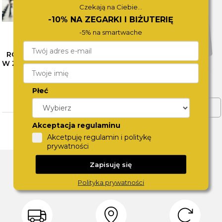
Czekają na Ciebie...
-10% NA ZEGARKI I BIŻUTERIĘ
-5% na smartwache
RÓŻNE OBLICZA SZAROŚCI
W ZEGARKACH CALVIN KLEIN
– SPRAWDŹ NASZE
PROPOZYCJE
Płeć
CZYTAJ WIĘCEJ
ZOBACZ WIĘCEJ
Akceptacja regulaminu
Akcetpuję regulamin i politykę
prywatności
DLACZEGO SWISS?
Zapisuję się
Polityka prywatności