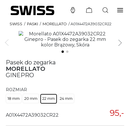
SWISS
/
PASKI
/
MORELLATO
/
A01X4472A39032CR22
Pasek do zegarka
MORELLATO
GINEPRO
ROZMIAR
18 mm
20 mm
22 mm
24 mm
95,-
A01X4472A39032CR22