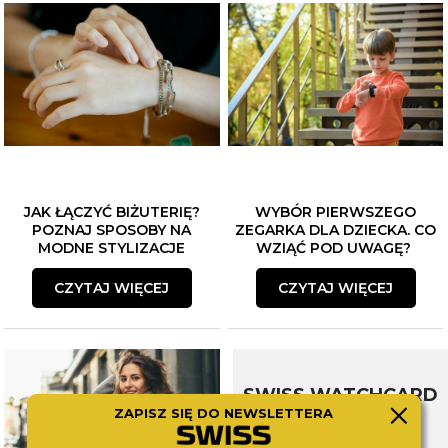
JAK ŁĄCZYĆ BIŻUTERIĘ?
WYBÓR PIERWSZEGO
POZNAJ SPOSOBY NA
ZEGARKA DLA DZIECKA. CO
MODNE STYLIZACJE
WZIĄĆ POD UWAGĘ?
CZYTAJ WIĘCEJ
CZYTAJ WIĘCEJ
SWISS WATCHCARD
ZAPISZ SIĘ DO NEWSLETTERA