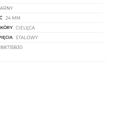
ZARNY
Ć
24 MM
SKÓRY
CIELĘCA
IĘCIA
STALOWY
288735830