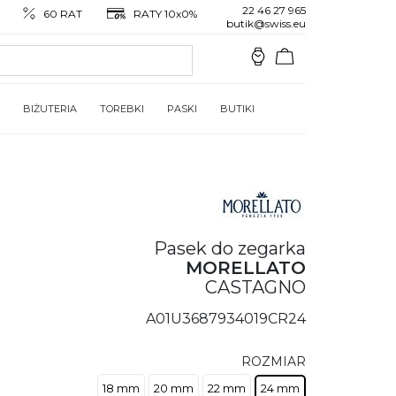
22 46 27 965
60 RAT
RATY 10x0%
butik@swiss.eu
BIŻUTERIA
TOREBKI
PASKI
BUTIKI
Pasek do zegarka
MORELLATO
CASTAGNO
A01U3687934019CR24
ROZMIAR
18 mm
20 mm
22 mm
24 mm