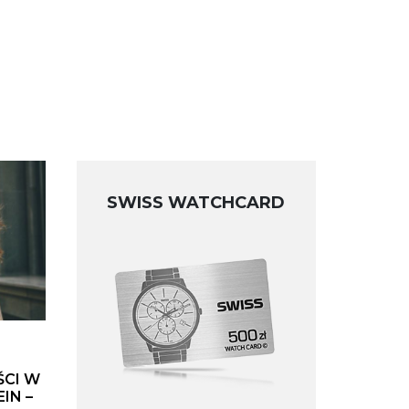
SWISS WATCHCARD
ŚCI W
IN –