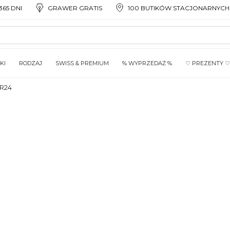
65 DNI
GRAWER GRATIS
100 BUTIKÓW STACJONARNYCH
KI
RODZAJ
SWISS & PREMIUM
% WYPRZEDAŻ %
♡ PREZENTY ♡
R24