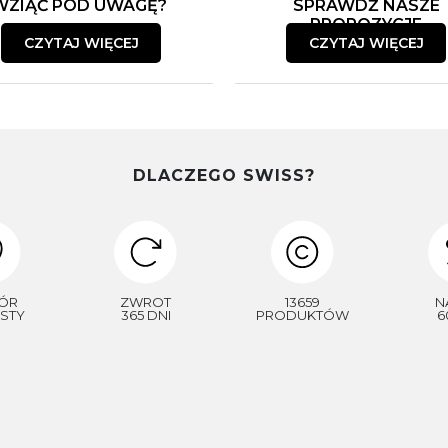
WZIĄĆ POD UWAGĘ?
SPRAWDŹ NASZE
PROPOZYCJE
CZYTAJ WIĘCEJ
CZYTAJ WIĘCEJ
DLACZEGO SWISS?
ÓR
ZWROT
13659
N
STY
365 DNI
PRODUKTÓW
6