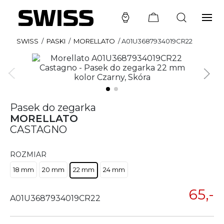
SWISS
/
PASKI
/
MORELLATO
/
A01U3687934019CR22
Pasek do zegarka
MORELLATO
CASTAGNO
ROZMIAR
18 mm
20 mm
22 mm
24 mm
65,-
A01U3687934019CR22