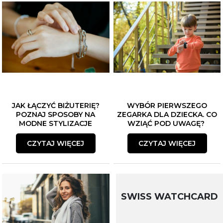
JAK ŁĄCZYĆ BIŻUTERIĘ?
WYBÓR PIERWSZEGO
POZNAJ SPOSOBY NA
ZEGARKA DLA DZIECKA. CO
MODNE STYLIZACJE
WZIĄĆ POD UWAGĘ?
CZYTAJ WIĘCEJ
CZYTAJ WIĘCEJ
SWISS WATCHCARD
ZAPISZ SIĘ DO NEWSLETTERA