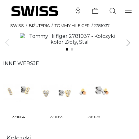
SWISS
/
BIŻUTERIA
/
TOMMY HILFIGER
/
2781037
INNE WERSJE
2781034
2781033
2781038
Kolczyki