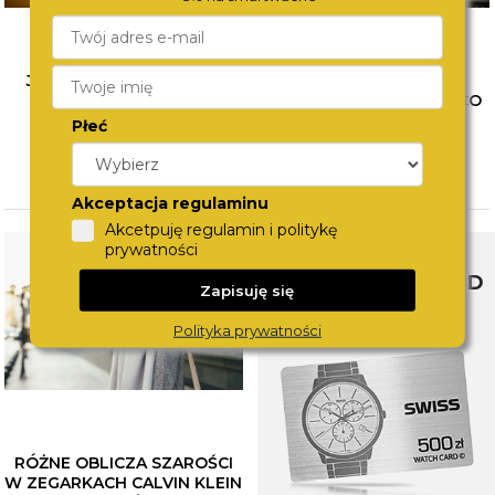
JAK ŁĄCZYĆ BIŻUTERIĘ?
WYBÓR PIERWSZEGO
POZNAJ SPOSOBY NA
ZEGARKA DLA DZIECKA. CO
MODNE STYLIZACJE
WZIĄĆ POD UWAGĘ?
Płeć
CZYTAJ WIĘCEJ
CZYTAJ WIĘCEJ
Akceptacja regulaminu
Akcetpuję regulamin i politykę
prywatności
SWISS WATCHCARD
Zapisuję się
Polityka prywatności
RÓŻNE OBLICZA SZAROŚCI
W ZEGARKACH CALVIN KLEIN