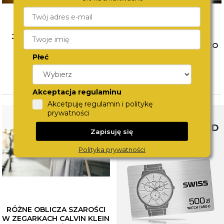
JAK ŁĄCZYĆ BIŻUTERIĘ?
WYBÓR PIERWSZEGO
POZNAJ SPOSOBY NA
ZEGARKA DLA DZIECKA. CO
MODNE STYLIZACJE
WZIĄĆ POD UWAGĘ?
Płeć
CZYTAJ WIĘCEJ
CZYTAJ WIĘCEJ
Akceptacja regulaminu
Akcetpuję regulamin i politykę
prywatności
SWISS WATCHCARD
Zapisuję się
Polityka prywatności
RÓŻNE OBLICZA SZAROŚCI
W ZEGARKACH CALVIN KLEIN