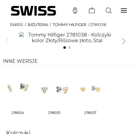
SWISS
/
BIŻUTERIA
/
TOMMY HILFIGER
/
2781038
INNE WERSJE
2781034
2781033
2781037
Kolczyki